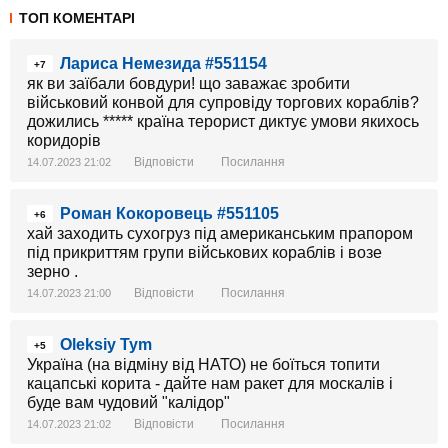
ТОП КОМЕНТАРІ
Лариса Немезида #551154
+7
як ви заїбали бовдури! що заважає зробити
військовий конвой для супровіду торгових кораблів?
дожились ***** країна терорист диктує умови якихось
коридорів
Відповісти
Посилання
14.07.2023 21:02
Роман Кокоровець #551105
+6
хай заходить сухогруз під американським прапором
під прикриттям групи військових кораблів і возе
зерно .
Відповісти
Посилання
14.07.2023 21:00
Oleksiy Tym
+5
Україна (на відміну від НАТО) не боїться топити
кацапські корита - дайте нам ракет для москалів і
буде вам чудовий "калідор"
Відповісти
Посилання
14.07.2023 21:02