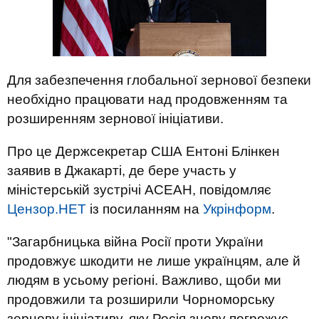
Для забезпечення глобальної зернової безпеки
необхідно працювати над продовженням та
розширенням зернової ініціативи.
Про це Держсекретар США Ентоні Блінкен
заявив в Джакарті, де бере участь у
міністерській зустрічі АСЕАН, повідомляє
Цензор.НЕТ
із посиланням на
Укрінформ
.
"Загарбницька війна Росії проти України
продовжує шкодити не лише українцям, але й
людям в усьому регіоні. Важливо, щоби ми
продовжили та розширили Чорноморську
зернову ініціативу, яку Росія знову погрожує