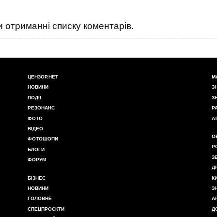
 отриманні списку коментарів.
ЦЕНЗОР.НЕТ
М
НОВИНИ
З
ПОДІЇ
З
РЕЗОНАНС
Р
ФОТО
А
ВІДЕО
О
ФОТОШОПИ
Р
БЛОГИ
З
ФОРУМ
Д
БІЗНЕС
К
НОВИНИ
З
ГОЛОВНЕ
А
СПЕЦПРОЄКТИ
Д