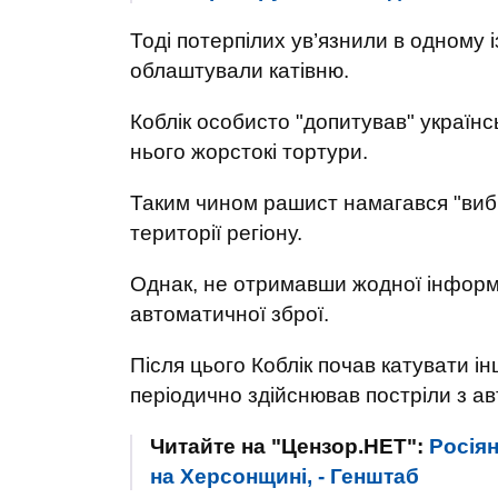
Тоді потерпілих ув’язнили в одному і
облаштували катівню.
Коблік особисто "допитував" україн
нього жорстокі тортури.
Таким чином рашист намагався "виби
території регіону.
Однак, не отримавши жодної інформац
автоматичної зброї.
Після цього Коблік почав катувати ін
періодично здійснював постріли з ав
Читайте на "Цензор.НЕТ":
Росіян
на Херсонщині, - Генштаб