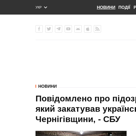
НОВИНИ
ПОДІЇ
УКР
ENG
РУС
НОВИНИ
Повідомлено про підоз
який закатував українсь
Чернігівщини, - СБУ