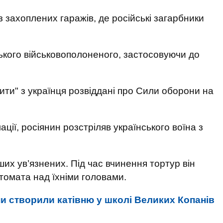
з захоплених гаражів, де російські загарбники
ського військовополоненого, застосовуючи до
ти" з українця розвіддані про Сили оборони на
ії, росіянин розстріляв українського воїна з
ших ув’язнених. Під час вчинення тортур він
томата над їхніми головами.
и створили катівню у школі Великих Копанів