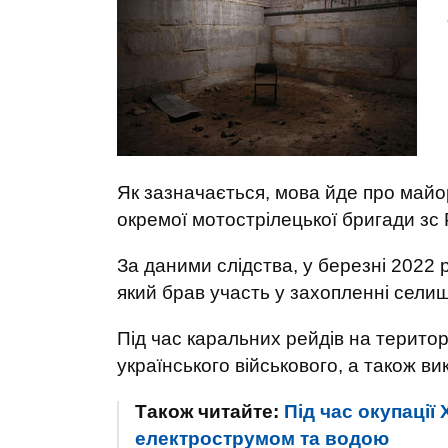
Як зазначається, мова йде про майо
окремої мотострілецької бригади зс 
За даними слідства, у березні 2022 
який брав участь у захопленні селищ
Під час каральних рейдів на територ
українського військового, а також в
Також читайте:
Під час окупації
електрострумом та водою