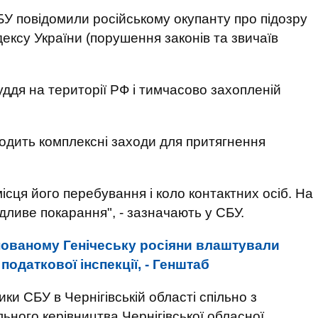
 СБУ повідомили російському окупанту про підозру
одексу України (порушення законів та звичаїв
уддя на території РФ і тимчасово захопленій
водить комплексні заходи для притягнення
ісця його перебування і коло контактних осіб. На
дливе покарання", - зазначають у СБУ.
пованому Генічеську росіяни влаштували
податкової інспекції, - Генштаб
ки СБУ в Чернігівській області спільно з
ьного керівництва Чернігівської обласної