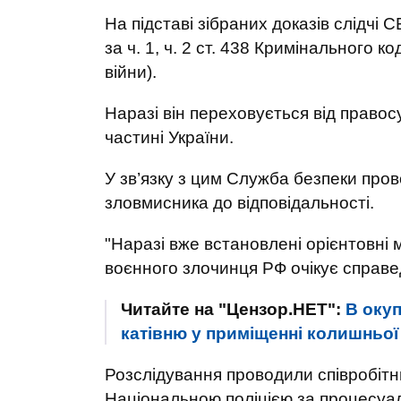
На підставі зібраних доказів слідчі
за ч. 1, ч. 2 ст. 438 Кримінального к
війни).
Наразі він переховується від правос
частині України.
У зв’язку з цим Служба безпеки про
зловмисника до відповідальності.
"Наразі вже встановлені орієнтовні м
воєнного злочинця РФ очікує справе
Читайте на "Цензор.НЕТ":
В оку
катівню у приміщенні колишньої 
Розслідування проводили співробітни
Національною поліцією за процесуал