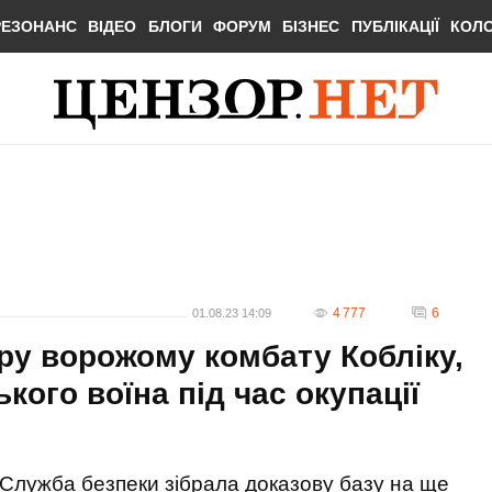
РЕЗОНАНС
ВІДЕО
БЛОГИ
ФОРУМ
БІЗНЕС
ПУБЛІКАЦІЇ
КОЛ
4 777
6
01.08.23 14:09
ру ворожому комбату Кобліку,
кого воїна під час окупації
Служба безпеки зібрала доказову базу на ще