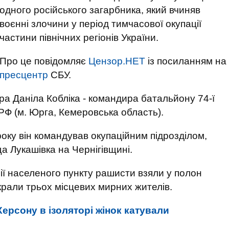
одного російського загарбника, який вчиняв
воєнні злочини у період тимчасової окупації
частини північних регіонів України.
Про це повідомляє
Цензор.НЕТ
із посиланням на
пресцентр
СБУ.
ра Даніла Кобліка - командира батальйону 74-ї
РФ (м. Юрга, Кемеровська область).
року він командував окупаційним підрозділом,
а Лукашівка на Чернігівщині.
ії населеного пункту рашисти взяли у полон
икрали трьох місцевих мирних жителів.
 Херсону в ізоляторі жінок катували