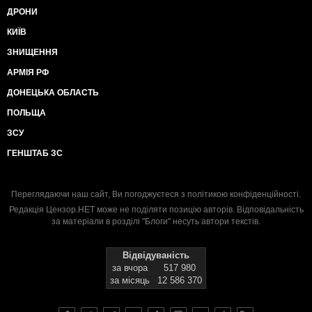
ДРОНИ
КИЇВ
ЗНИЩЕННЯ
АРМІЯ РФ
ДОНЕЦЬКА ОБЛАСТЬ
ПОЛЬЩА
ЗСУ
ГЕНШТАБ ЗС
Переглядаючи наш сайт, Ви погоджуєтеся з
політикою конфіденційності
.
Редакція Цензор.НЕТ може не поділяти позицію авторів. Відповідальність
за матеріали в розділі "Блоги" несуть автори текстів.
Відвідуваність
за вчора
517 980
за місяць
12 586 370