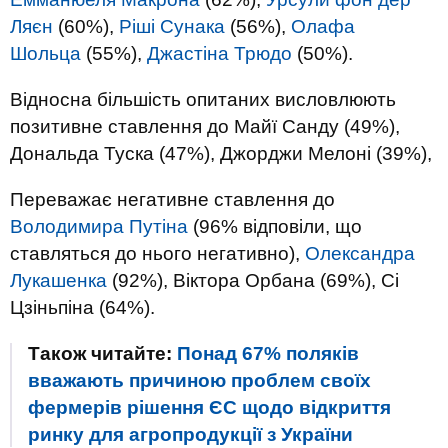
Ляєн
(60%),
Ріші Сунака
(56%),
Олафа
Шольца
(55%),
Джастіна Трюдо
(50%).
Відносна більшість опитаних висловлюють
позитивне ставлення до Майї Санду (49%),
Дональда Туска (47%), Джорджи Мелоні (39%),
Переважає негативне ставлення до
Володимира Путіна
(96% відповіли, що
ставляться до нього негативно),
Олександра
Лукашенка
(92%), Віктора Орбана (69%), Сі
Цзіньпіна (64%).
Також читайте:
Понад 67% поляків
вважають причиною проблем своїх
фермерів рішення ЄС щодо відкриття
ринку для агропродукції з України