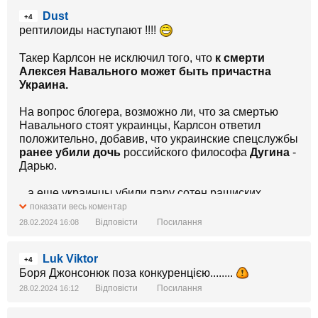
Dust
+4
рептилоиды наступают !!!!
Такер Карлсон не исключил того, что
к смерти
Алексея Навального может быть причастна
Украина.
На вопрос блогера, возможно ли, что за смертью
Навального стоят украинцы, Карлсон ответил
положительно, добавив, что украинские спецслужбы
ранее убили дочь
российского философа
Дугина
-
Дарью.
...а еще украинцы убили пару сотен рашиских
солдат
показати весь коментар
Відповісти
Посилання
28.02.2024 16:08
Luk Viktor
+4
Боря Джонсонюк поза конкуренцією........
Відповісти
Посилання
28.02.2024 16:12