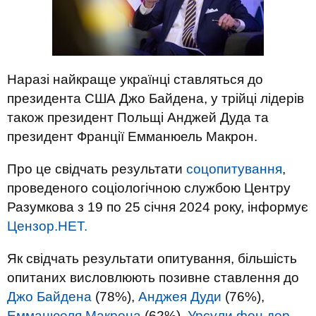
Наразі найкраще українці ставляться до
президента США Джо Байдена, у трійці лідерів
також президент Польщі Анджей Дуда та
президент Франції Емманюель Макрон.
Про це свідчать результати
соцопитування
,
проведеного соціологічною службою Центру
Разумкова з 19 по 25 січня 2024 року, інформує
Цензор.НЕТ.
Як свідчать результати опитування, більшість
опитаних висловлюють позивне ставлення до
Джо Байдена
(78%),
Анджея Дуди
(76%),
Емманюеля Макрона
(62%),
Урсули фон дер