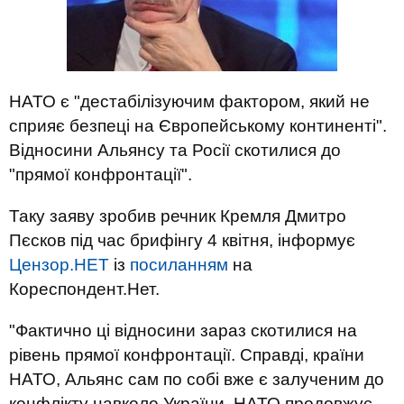
НАТО є "дестабілізуючим фактором, який не
сприяє безпеці на Європейському континенті".
Відносини Альянсу та Росії скотилися до
"прямої конфронтації".
Таку заяву зробив речник Кремля Дмитро
Пєсков під час брифінгу 4 квітня, інформує
Цензор.НЕТ
із
посиланням
на
Кореспондент.Нет.
"Фактично ці відносини зараз скотилися на
рівень прямої конфронтації. Справді, країни
НАТО, Альянс сам по собі вже є залученим до
конфлікту навколо України. НАТО продовжує