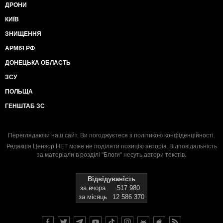
ДРОНИ
КИЇВ
ЗНИЩЕННЯ
АРМІЯ РФ
ДОНЕЦЬКА ОБЛАСТЬ
ЗСУ
ПОЛЬЩА
ГЕНШТАБ ЗС
Переглядаючи наш сайт, Ви погоджуєтеся з
політикою конфіденційності
.
Редакція Цензор.НЕТ може не поділяти позицію авторів. Відповідальність
за матеріали в розділі "Блоги" несуть автори текстів.
Відвідуваність
за вчора
517 980
за місяць
12 586 370