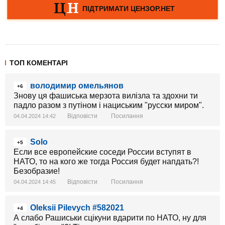
ТОП КОМЕНТАРІ
володимир омельянов
+6
Знову ця фашиська мерзота вилізла та здохни ти
падло разом з путіном і нациським "русски миром".
Відповісти
Посилання
04.04.2024 14:42
Solo
+5
Если все европейские соседи России вступят в
НАТО, то на кого же тогда Россия будет напдать?!
Безобразие!
Відповісти
Посилання
04.04.2024 14:45
Oleksii Pilevych #582021
+4
А слабо Рашиськи сцікуни вдарити по НАТО, ну для