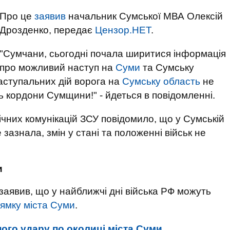
Про це
заявив
начальник Сумської МВА Олексій
Дрозденко, передає
Цензор.НЕТ
.
"Сумчани, сьогодні почала ширитися інформація
про можливий наступ на
Суми
та Сумську
Наступальних дій ворога на
Сумську область
не
ь кордони Сумщини!" - йдеться в повідомленні.
ічних комунікацій ЗСУ повідомило, що у Сумській
 зазнала, змін у стані та положенні військ не
и
аявив, що у найближчі дні війська РФ можуть
рямку міста Суми
.
ого удару по околиці міста Суми