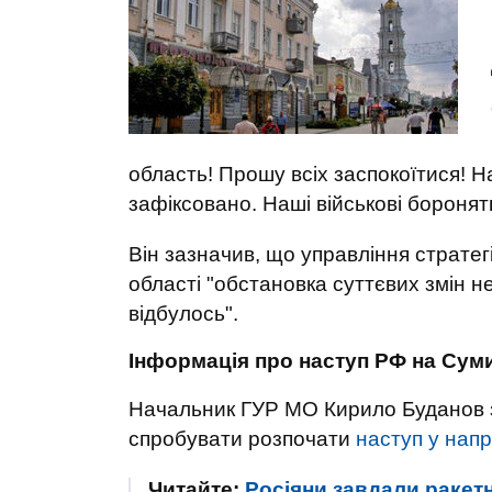
область! Прошу всіх заспокоїтися! 
зафіксовано. Наші військові боронят
Він зазначив, що управління стратег
області "обстановка суттєвих змін не
відбулось".
Інформація про наступ РФ на Сум
Начальник ГУР МО Кирило Буданов з
спробувати розпочати
наступ у нап
Читайте:
Росіяни завдали ракетн