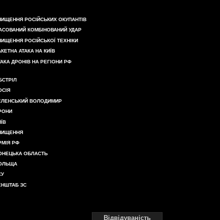
НИЩЕННЯ РОСІЙСЬКИХ ОКУПАНТІВ
АСОВАНИЙ КОМБІНОВАНИЙ УДАР
НИЩЕННЯ РОСІЙСЬКОЇ ТЕХНІКИ
АКЕТНА АТАКА НА КИЇВ
ТАКА ДРОНІВ НА РЕГІОНИ РФ
БСТРІЛ
ОСІЯ
ЕЛЕНСЬКИЙ ВОЛОДИМИР
РОНИ
ИЇВ
НИЩЕННЯ
РМІЯ РФ
ОНЕЦЬКА ОБЛАСТЬ
ОЛЬЩА
СУ
ЕНШТАБ ЗС
Відвідуваність