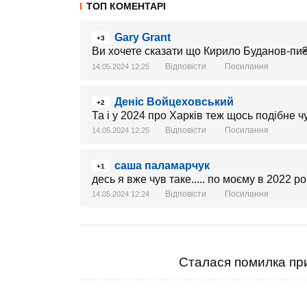
ТОП КОМЕНТАРІ
Gary Grant
+3
Ви хочете сказати що Кирило Буданов-пи
Відповісти
Посилання
14.05.2024 12:25
Деніс Войцеховський
+2
Та і у 2024 про Харків теж щось подібне ч
Відповісти
Посилання
14.05.2024 12:25
саша паламарчук
+1
десь я вже чув таке..... по моєму в 2022 ро
Відповісти
Посилання
14.05.2024 12:24
Сталася помилка при