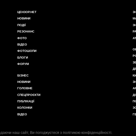
ЦЕНЗОР.НЕТ
З
НОВИНИ
М
ПОДІЇ
З
РЕЗОНАНС
Р
ФОТО
А
ВІДЕО
О
ФОТОШОПИ
Р
БЛОГИ
З
ФОРУМ
Д
БІЗНЕС
К
НОВИНИ
З
ГОЛОВНЕ
А
СПЕЦПРОЄКТИ
Д
ПУБЛІКАЦІЇ
П
КОЛОНКИ
З
ВІДЕО
Г
даючи наш сайт, Ви погоджуєтеся з
політикою конфіденційності
.