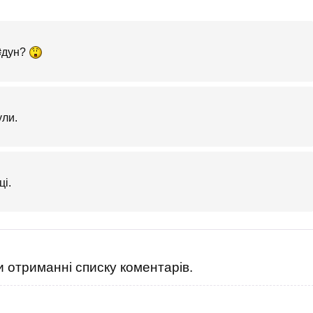
₴дун?
ули.
ці.
 отриманні списку коментарів.