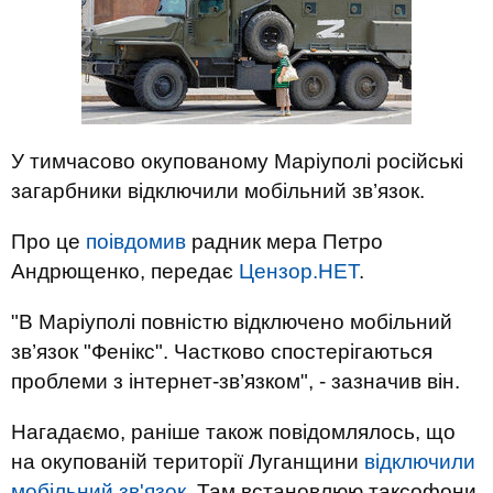
У тимчасово окупованому Маріуполі російські
загарбники відключили мобільний зв’язок.
Про це
поівдомив
радник мера Петро
Андрющенко, передає
Цензор.НЕТ
.
"В Маріуполі повністю відключено мобільний
зв’язок "Фенікс". Частково спостерігаються
проблеми з інтернет-зв’язком", - зазначив він.
Нагадаємо, раніше також повідомлялось, що
на окупованій території Луганщини
відключили
мобільний зв'язок
. Там встановлюю таксофони.