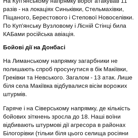
На Куп’янському напрямку ворог атакував 11
разів - на локаціях Синьківки, Стельмахівки,
Піщаного, Берестового і Степової Новоселівки.
По Куп’янську Вузловому і Лісній Стінці била
КАБами російська авіація.
Бойові дії на Донбасі
На Лиманському напрямку загарбники не
полишають спроб просунутися в бік Макіївки,
Греківки та Невського. Загалом - 13 атак. Лише
біля села Макіївка відбувалися вісім ворожих
штурмів.
Гаряче і на Сіверському напрямку, де кількість
бойових зіткнень зросла до 18. Наші воїни
відбивають штурмові дії агресора в районах
Білогорівки (тільки біля цього селища росіяни