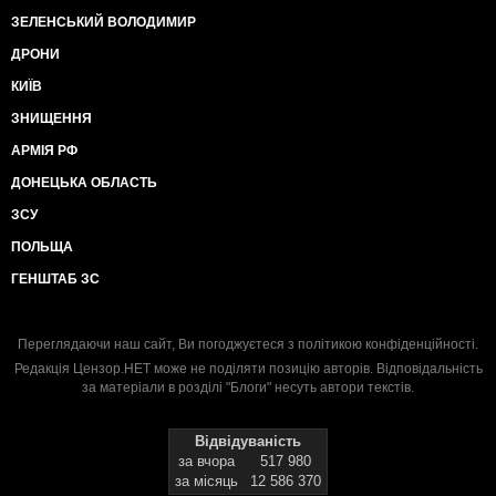
ЗЕЛЕНСЬКИЙ ВОЛОДИМИР
ДРОНИ
КИЇВ
ЗНИЩЕННЯ
АРМІЯ РФ
ДОНЕЦЬКА ОБЛАСТЬ
ЗСУ
ПОЛЬЩА
ГЕНШТАБ ЗС
Переглядаючи наш сайт, Ви погоджуєтеся з
політикою конфіденційності
.
Редакція Цензор.НЕТ може не поділяти позицію авторів. Відповідальність
за матеріали в розділі "Блоги" несуть автори текстів.
Відвідуваність
за вчора
517 980
за місяць
12 586 370