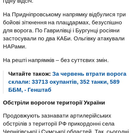
гідну відсіч.
На Придніпровському напрямку відбулися три
бойові зіткнення на плацдармах, безуспішно
для ворога. По Гаврилівці і Бургунці росіяни
застосували по два КАБи. Ольгівку атакували
НАРами.
На решті напрямків – без суттєвих змін.
Читайте також:
За червень втрати ворога
склали: 33713 окупантів, 352 танки, 589
ББМ, - Генштаб
Обстріли ворогом території України
Продовжують зазнавати артилерійських
обстрілів з території РФ прикордонні села
Чернігівської і Сумської областей. Так, сьогодні