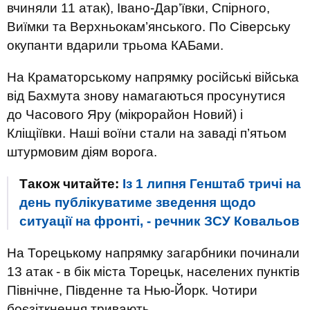
вчиняли 11 атак), Івано-Дар’ївки, Спірного,
Виїмки та Верхньокам’янського. По Сіверську
окупанти вдарили трьома КАБами.
На Краматорському напрямку російські війська
від Бахмута знову намагаються просунутися
до Часового Яру (мікрорайон Новий) і
Кліщіївки. Наші воїни стали на заваді п’ятьом
штурмовим діям ворога.
Також читайте:
Із 1 липня Генштаб тричі на
день публікуватиме зведення щодо
ситуації на фронті, - речник ЗСУ Ковальов
На Торецькому напрямку загарбники починали
13 атак - в бік міста Торецьк, населених пунктів
Північне, Південне та Нью-Йорк. Чотири
боєзіткнення тривають.