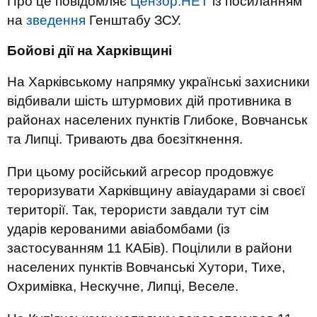
Про це повідомляє
Цензор.НЕТ
із посиланням
на
зведення
Генштабу ЗСУ.
Бойові дії на Харківщині
На Харківському напрямку українські захисники
відбивали шість штурмових дій противника в
районах населених пунктів Глибоке, Вовчанськ
та Липці. Тривають два боєзіткнення.
При цьому російський агресор продовжує
тероризувати Харківщину авіаударами зі своєї
території. Так, терористи завдали тут сім
ударів керованими авіабомбами (із
застосуванням 11 КАБів). Поцілили в райони
населених пунктів Вовчанські Хутори, Тихе,
Охримівка, Нескучне, Липці, Веселе.