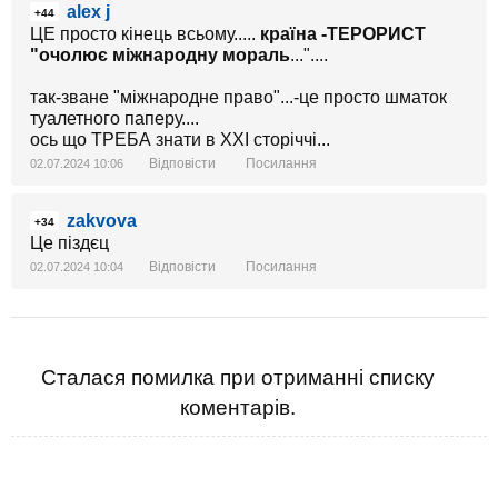
alex j
+44
ЦЕ просто кінець всьому.....
країна -ТЕРОРИСТ
"очолює міжнародну мораль
..."....
так-зване "міжнародне право"...-це просто шматок
туалетного паперу....
ось що ТРЕБА знати в ХХІ сторіччі...
Відповісти
Посилання
02.07.2024 10:06
zakvova
+34
Це піздєц
Відповісти
Посилання
02.07.2024 10:04
Сталася помилка при отриманні списку
коментарів.