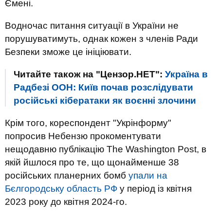
Ємені.
Водночас питання ситуації в України не
порушуватимуть, однак кожен з членів Ради
Безпеки зможе це ініціювати.
Читайте також на "Цензор.НЕТ":
Україна в
Радбезі ООН: Київ почав розслідувати
російські кібератаки як воєнні злочини
Крім того, кореспондент "Укрінформу"
попросив Небензю прокоментувати
нещодавню публікацію The Washington Post, в
якій йшлося про те, що щонайменше 38
російських планерних бомб
упали на
Бєлгородську область РФ
у період із квітня
2023 року до квітня 2024-го.