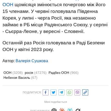
ООН
щомісяця змінюється почергово між його
15 членами. У червні головувала Південна
Корея, у липні - черга Росії, яка незаконно
займає в РБ місце Радянського Союзу, у серпні
- Сьєрра-Леоне, у вересні - Словенії.
Останній раз Росія головувала в Раді Безпеки
ООН у квітні 2023 року.
Автор:
Валерiя Сушкова
ООН
(3208)
росія
(47276)
Радбез ООН
(966)
Небензя Василь
(67)
ПОДІЛИТИСЯ:
Мені подобається