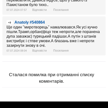
перемовляти, Дивись індусе, щоб у самого із
Пакистаном було тихо..
Відповісти
Посилання
07.07.2024 07:57
Anatoly #540864
+3
Ще один "миротворець" намалювався.Як усі кучно
пішли.Трамп,орбан(фіцо теж непроти,але поранена
дупа заважає) турецький падішах.А путін з штанів
вистрибує і стпве умови.А блазань вже і непроти
зазирнути знову в очі.
Відповісти
Посилання
07.07.2024 08:04
Сталася помилка при отриманні списку
коментарів.