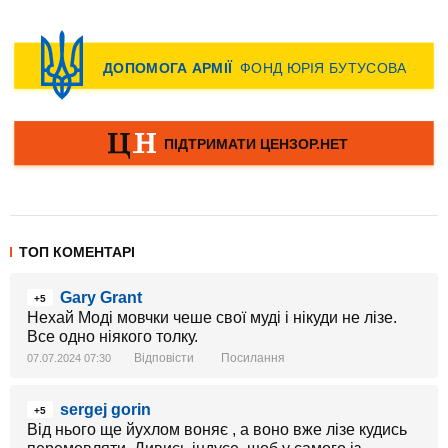
ТОП КОМЕНТАРІ
Gary Grant
+5
Нехай Моді мовчки чеше свої муді і нікуди не лізе.
Все одно ніякого толку.
Відповісти
Посилання
07.07.2024 07:30
sergej gorin
+5
Від нього ще йухлом воняє , а воно вже лізе кудись