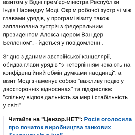
візитом у Відні прем'єр-міністра Республіки
Індія Нарендру Моді. Окрім робочої зустрічі між
главами урядів, у програмі візиту також
запланована зустріч з федеральним
президентом Александером Ван дер
Белленом", - йдеться у повідомленні.
Згідно з даними австрійської канцелярії,
обидва глави урядів "з нетерпінням чекають на
конфіденційний обмін думками наодинці", а
візит Моді знаменує собою "важливу подію у
двосторонніх відносинах" та підкреслює
"спільну відповідальність за мир і стабільність
у світі".
Читайте на "Цензор.НЕТ":
Росія оголосила
про початок виробництва танкових