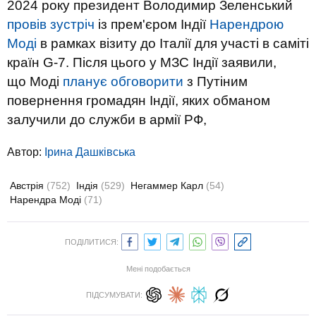
2024 року президент Володимир Зеленський
провів зустріч
із прем'єром Індії
Нарендрою
Моді
в рамках візиту до Італії для участі в саміті
країн G-7. Після цього у МЗС Індії заявили,
що Моді
планує обговорити
з Путіним
повернення громадян Індії, яких обманом
залучили до служби в армії РФ,
Автор:
Ірина Дашківська
Австрія
(752)
Індія
(529)
Негаммер Карл
(54)
Нарендра Моді
(71)
ПОДІЛИТИСЯ:
Мені подобається
ПІДСУМУВАТИ: