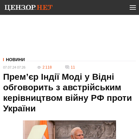
НОВИНИ
2 118
11
07.07.24 07:26
Прем’єр Індії Моді у Відні
обговорить з австрійським
керівництвом війну РФ проти
України