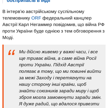
боєприпасів в Індії
В інтерв’ю австрійському суспільному
телемовнику
ORF
федеральний канцлер
Австрії Карл Негаммер повідомив, що війна РФ
проти України буде однією з тем обговорення з
Моді.
Ми дійсно живемо у важкі часи, і все
ще триває війна, а саме війна Росії
проти України. Підхід Австрії
полягає в тому, що ми повинні вийти
за межі Заходу і перетягнути на
нашу сторону інші країни, щоб
знайти союзників заради миру і щоб
зброя могла замовкнути заради змін.
Я дуже радий, що вдалося привезти