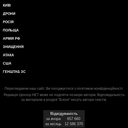
КИЇВ
ДРОНИ
РОСІЯ
ПОЛЬЩА
АРМІЯ РФ
ЗНИЩЕННЯ
АТАКА
США
ГЕНШТАБ ЗС
Переглядаючи наш сайт, Ви погоджуєтеся з
політикою конфіденційності
.
Редакція Цензор.НЕТ може не поділяти позицію авторів. Відповідальність
за матеріали в розділі "Блоги" несуть автори текстів.
Відвідуваність
за вчора
657 660
за місяць
12 586 370