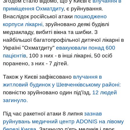
Згодом стало відомо, що у Києві є
влучання в
приміщення Охматдиту
, є руйнування.
Внаслідок російської атаки
пошкоджено
корпуси лікарні,
зруйновано деякі будівлі
медзакладу, вибиті вікна та шибки. З
найбільшої багатопрофільної дитячої лікарні в
Україні "Охматдиту"
евакуювали понад 600
пацієнтів
, 100 з них - в інші лікарні, 50 осіб
поранено, з них - 7 дітей.
Також у Києві зафіксовано
влучання в
житловий будинок у Шевченківському районі:
повністю зруйновано один під'їзд,
12 людей
загинуло.
Під час ракетної атаки 8 липня
зазнав
руйнувань медичний центр ADONIS на лівому
березі Києва.
Загинуло п’ять медиків і двоє