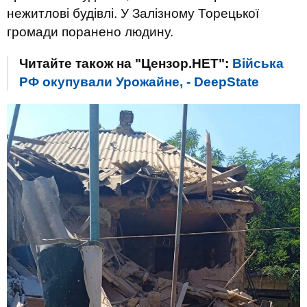
нежитлові будівлі. У Залізному Торецької
громади поранено людину.
Читайте також на "Цензор.НЕТ":
Війська
РФ окупували Урожайне, - DeepState