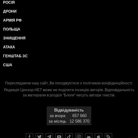
РОСІЯ
ДРОНИ
АРМІЯ РФ
ПОЛЬЩА
ЗНИЩЕННЯ
АТАКА
ГЕНШТАБ ЗС
США
Переглядаючи наш сайт, Ви погоджуєтеся з
політикою конфіденційності
.
Редакція Цензор.НЕТ може не поділяти позицію авторів. Відповідальність
за матеріали в розділі "Блоги" несуть автори текстів.
Відвідуваність
за вчора
657 660
за місяць
12 586 370