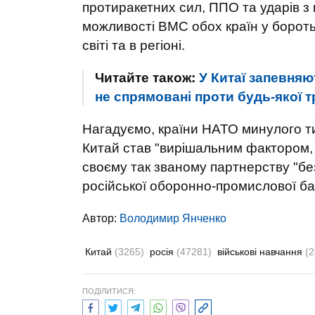
протиракетних сил, ППО та ударів з
можливості ВМС обох країн у бороть
світі та в регіоні.
Читайте також:
У Китаї запевняю
не спрямовані проти будь-якої т
Нагадуємо, країни НАТО минулого ти
Китай став "вирішальним фактором, щ
своєму так званому партнерству "бе
російської оборонно-промислової ба
Автор:
Володимир Янченко
Китай
(3265)
росія
(47281)
військові навчання
(2
ПОДІЛИТИСЯ: