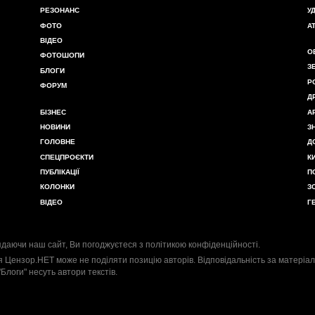
РЕЗОНАНС
У
ФОТО
А
ВІДЕО
О
ФОТОШОПИ
З
БЛОГИ
Р
ФОРУМ
Д
БІЗНЕС
А
НОВИНИ
З
ГОЛОВНЕ
Д
СПЕЦПРОЄКТИ
К
ПУБЛІКАЦІЇ
П
КОЛОНКИ
З
ВІДЕО
Г
даючи наш сайт, Ви погоджуєтеся з
політикою конфіденційності
.
я Цензор.НЕТ може не поділяти позицію авторів. Відповідальність за матеріал
"Блоги" несуть автори текстів.