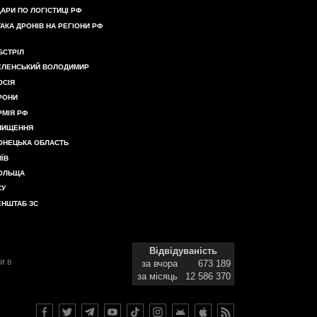
ДАРИ ПО ЛОГІСТИЦІ РФ
ТАКА ДРОНІВ НА РЕГІОНИ РФ
БСТРІЛ
ЕЛЕНСЬКИЙ ВОЛОДИМИР
ОСІЯ
РОНИ
РМІЯ РФ
НИЩЕННЯ
ОНЕЦЬКА ОБЛАСТЬ
ИЇВ
ОЛЬЩА
СУ
ЕНШТАБ ЗС
Відвідуваність
и в
за вчора
673 189
за місяць
12 586 370