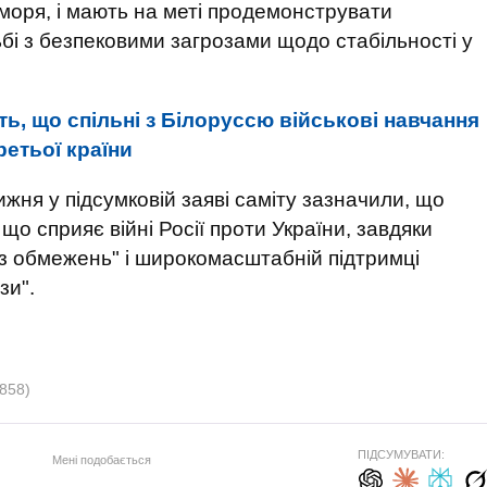
 моря, і мають на меті продемонструвати
бі з безпековими загрозами щодо стабільності у
ть, що спільні з Білоруссю військові навчання
ретьої країни
жня у підсумковій заяві саміту зазначили, що
о сприяє війні Росії проти України, завдяки
з обмежень" і широкомасштабній підтримці
зи".
858)
ПІДСУМУВАТИ:
Мені подобається