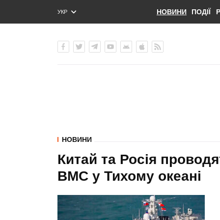
НОВИНИ
ПОДІЇ
УКР
ENG
РУС
НОВИНИ
Китай та Росія проводя
ВМС у Тихому океані