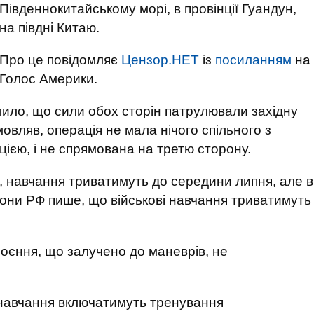
Південнокитайському морі, в провінції Гуандун,
на півдні Китаю.
Про це повідомляє
Цензор.НЕТ
із
посиланням
на
Голос Америки.
ило, що сили обох сторін патрулювали західну
 мовляв, операція не мала нічого спільного з
ією, і не спрямована на третю сторону.
, навчання триватимуть до середини липня, але в
рони РФ пише, що військові навчання триватимуть
броєння, що залучено до маневрів, не
 навчання включатимуть тренування