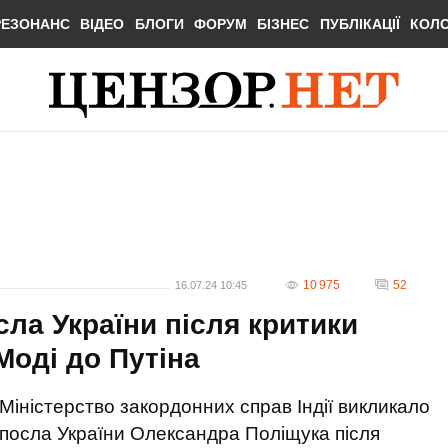
РЕЗОНАНС
ВІДЕО
БЛОГИ
ФОРУМ
БІЗНЕС
ПУБЛІКАЦІЇ
КОЛ
10 975
52
16.07.24 10:45
сла України після критики
Моді до Путіна
Міністерство закордонних справ Індії викликало
посла України Олександра Поліщука після