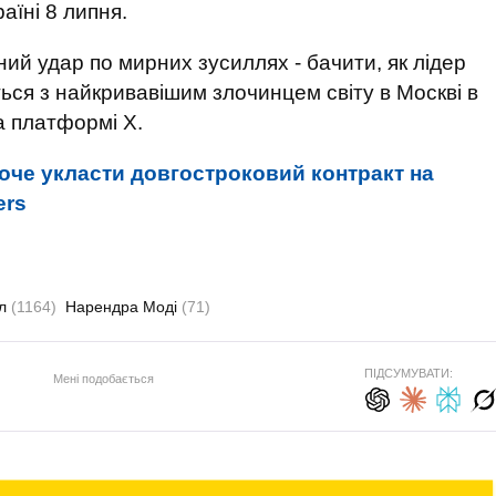
аїні 8 липня.
ий удар по мирних зусиллях - бачити, як лідер
ться з найкривавішим злочинцем світу в Москві в
 платформі Х.
хоче укласти довгостроковий контракт на
ers
ол
(1164)
Нарендра Моді
(71)
ПІДСУМУВАТИ:
Мені подобається