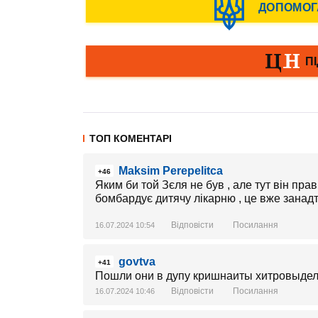
ТОП КОМЕНТАРІ
Maksim Perepelitca
+46
Яким би той Зєля не був , але тут він прав
бомбардує дитячу лікарню , це вже занадто
Відповісти
Посилання
16.07.2024 10:54
govtva
+41
Пошли они в дупу кришнаиты хитровыде
Відповісти
Посилання
16.07.2024 10:46