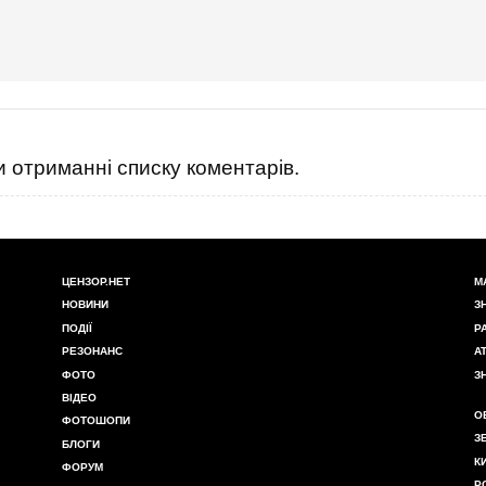
 отриманні списку коментарів.
ЦЕНЗОР.НЕТ
М
НОВИНИ
З
ПОДІЇ
Р
РЕЗОНАНС
А
ФОТО
З
ВІДЕО
О
ФОТОШОПИ
З
БЛОГИ
К
ФОРУМ
Р