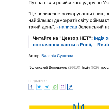
Путіна після російського удару по Укр
"Це величезне розчарування і нищівн
найбільшої демократії світу обіймає
такий день", -
написав
Зеленський на
Читайте на "Цензор.НЕТ":
Індія 
постачання нафти з Росії, – Reut
Автор:
Валерiя Сушкова
Зеленський Володимир
(26610)
Індія
(529)
пос
ПОДІЛИТИСЯ: