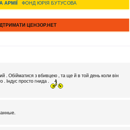
ий . Обійматися з вбивцею , та ще й в той день коли він
 . Індус просто гнида .
ланные.