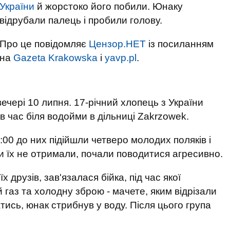
України
й жорстоко його побили. Юнаку
відрубали палець і пробили голову.
Про це повідомляє
Цензор.НЕТ
із посиланням
на
Gazeta Krakowska
і
yavp.pl
.
ечері 10 липня. 17-річний хлопець з України
 час біля водойми в дільниці Zakrzowek.
:00 до них підійшли четверо молодих поляків і
и їх не отримали, почали поводитися агресивно.
х друзів, зав'язалася бійка, під час якої
газ та холодну зброю - мачете, яким відрізали
тись, юнак стрибнув у воду. Після цього група