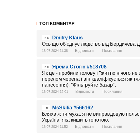
ТОП КОМЕНТАРІ
Dmitry Klaus
+16
Ось що об'єднує людство від Бердичева до
Відповісти
Посилання
16.07.2024 11:38
Ярема Стогін #518708
+10
Як це - пробили голову і "життю нічого не
перелом черепа і він кваліфікується як 
нанесення). "Фільтруйте базар".
Відповісти
Посилання
16.07.2024 12:01
MsSkifia #566162
+9
Бляха ж ти муха, я не виправдовую польську
Україна, яка кишить гопотою.
Відповісти
Посилання
16.07.2024 11:52