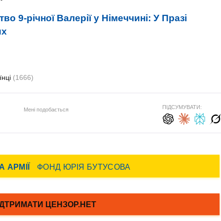
во 9-річної Валерії у Німеччині: У Празі
их
їнці
(1666)
ПІДСУМУВАТИ:
Мені подобається