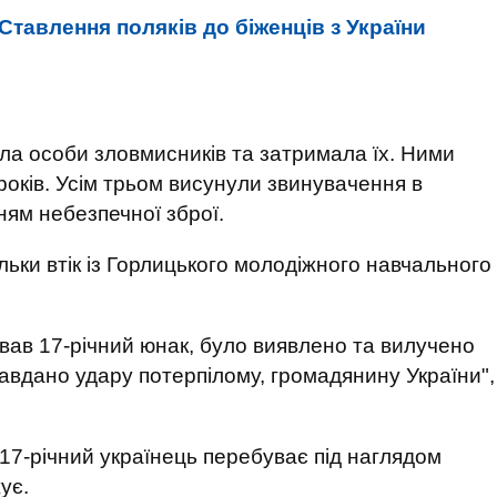
Ставлення поляків до біженців з України
ила особи зловмисників та затримала їх. Ними
 років. Усім трьом висунули звинувачення в
ням небезпечної зброї.
льки втік із Горлицького молодіжного навчального
ивав 17-річний юнак, було виявлено та вилучено
завдано удару потерпілому, громадянину України",
17-річний українець перебуває під наглядом
ує.