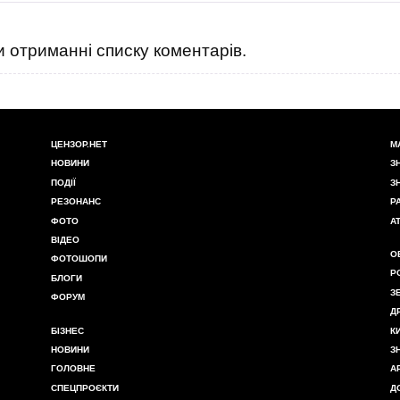
 отриманні списку коментарів.
ЦЕНЗОР.НЕТ
М
НОВИНИ
З
ПОДІЇ
З
РЕЗОНАНС
Р
ФОТО
А
ВІДЕО
О
ФОТОШОПИ
Р
БЛОГИ
З
ФОРУМ
Д
БІЗНЕС
К
НОВИНИ
З
ГОЛОВНЕ
А
СПЕЦПРОЄКТИ
Д