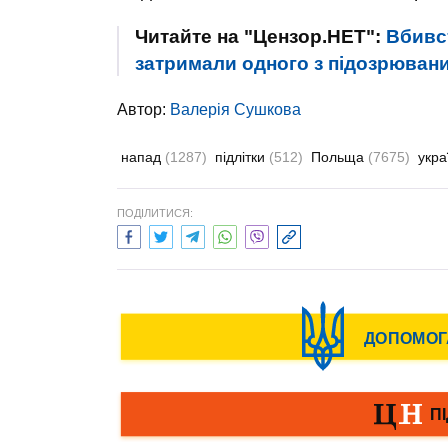
Читайте на "Цензор.НЕТ":
Вбивст
затримали одного з підозрюван
Автор:
Валерiя Сушкова
напад
(1287)
підлітки
(512)
Польща
(7675)
укра
ПОДІЛИТИСЯ: