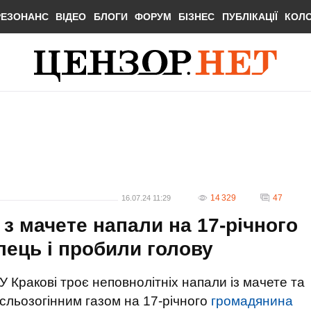
РЕЗОНАНС
ВІДЕО
БЛОГИ
ФОРУМ
БІЗНЕС
ПУБЛІКАЦІЇ
КОЛ
14 329
47
16.07.24 11:29
 з мачете напали на 17-річного
лець і пробили голову
У Кракові троє неповнолітніх напали із мачете та
сльозогінним газом на 17-річного
громадянина