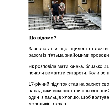
Що відомо?
Зазначається, що інцидент стався вв
разом із п'ятьма знайомими проводив
Як розповіла мати юнака, близько 21
почали вимагати сигарети. Коли вон
17-річний підліток став на захист свої
нападники використали сльозогінний 
один із пальців хлопцю. Щоб врятува
молодиків втекла.