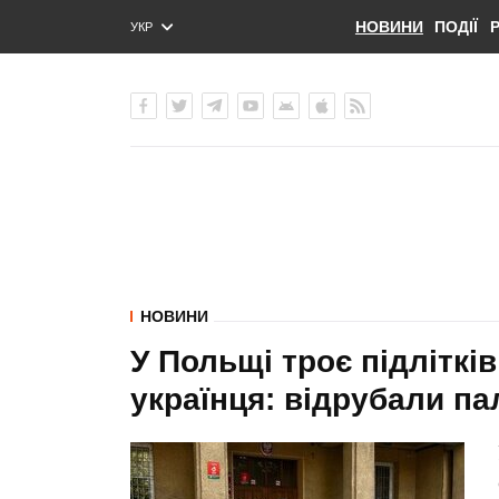
НОВИНИ
ПОДІЇ
УКР
ENG
РУС
НОВИНИ
У Польщі троє підлітків
українця: відрубали па