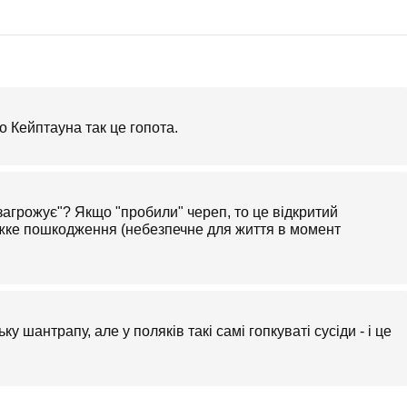
 Кейптауна так це гопота.
 загрожує"? Якщо "пробили" череп, то це відкритий
тяжке пошкодження (небезпечне для життя в момент
 шантрапу, але у поляків такі самі гопкуваті сусіди - і це