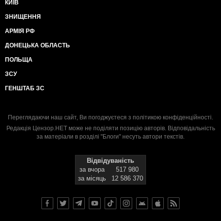
КИЇВ
ЗНИЩЕННЯ
АРМІЯ РФ
ДОНЕЦЬКА ОБЛАСТЬ
ПОЛЬЩА
ЗСУ
ГЕНШТАБ ЗС
Переглядаючи наш сайт, Ви погоджуєтеся з
політикою конфіденційності
.
Редакція Цензор.НЕТ може не поділяти позицію авторів. Відповідальність
за матеріали в розділі "Блоги" несуть автори текстів.
Відвідуваність
за вчора
517 980
за місяць
12 586 370