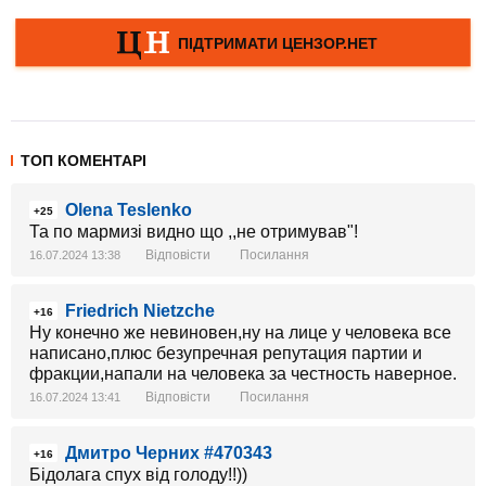
ТОП КОМЕНТАРІ
Olena Teslenko
+25
Та по мармизі видно що ,,не отримував"!
Відповісти
Посилання
16.07.2024 13:38
Friedrich Nietzche
+16
Ну конечно же невиновен,ну на лице у человека все
написано,плюс безупречная репутация партии и
фракции,напали на человека за честность наверное.
Відповісти
Посилання
16.07.2024 13:41
Дмитро Черних #470343
+16
Бідолага спух від голоду!!))