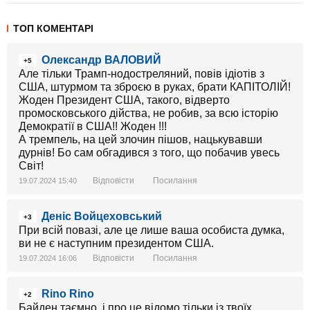
ТОП КОМЕНТАРІ
Олександр ВАЛОВИЙ
+5
Але тільки Трамп-нодостреляний, повів ідіотів з
США, штурмом та зброєю в руках, брати КАПІТОЛІЙ!
Жоден Президент США, такого, відверто
промосковського дійства, не робив, за всю історію
Демократії в США!! Жоден !!!
А тремпель, на цей злочин пішов, нацькувавши
дурнів! Бо сам обгадився з того, що побачив увесь
Світ!
Відповісти
Посилання
19.07.2024 15:40
Деніс Войцеховський
+3
При всій повазі, але це лише ваша особиста думка,
ви не є наступним президентом США.
Відповісти
Посилання
19.07.2024 16:06
Rino Rino
+2
Байден таємно. і про це відомо тільки із твоїх