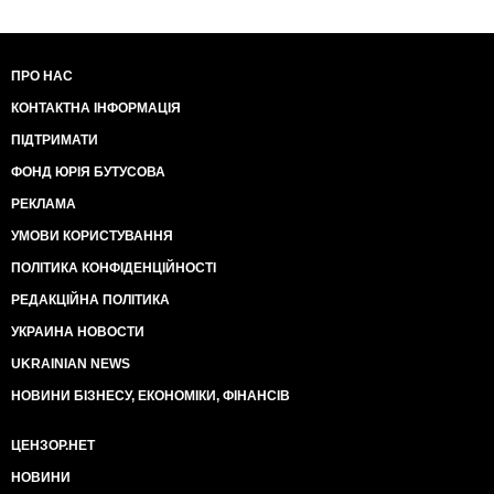
Трамп згідно плану своїх радників, який він схвалив,
зробить не здачу України.... а її поділ, який
формально буде невизнаний світом, щоб остаточно
ПРО НАС
не руйнувалося Міжнародне право, а ху йлу буде
КОНТАКТНА ІНФОРМАЦІЯ
жирний бонус - обіцянка ніколи не брати Україну в
НАТО. і це Рудий подасть світові як свою заслугу у
ПІДТРИМАТИ
врегулюванні конфлікту і скаже, що зберіг світ від
ядерної війни. що не раз подібне заявляв як Ілон
ФОНД ЮРІЯ БУТУСОВА
Маск, так і сини Трампа. а тепер ще і той Венс. Венс,
РЕКЛАМА
до речі є дружбаном сина Трампа і дружбаном
Вівека Равасвамі. і ось це все кодло зараз хоче
УМОВИ КОРИСТУВАННЯ
максимально пробитися у вищі ешелони влади в
ПОЛІТИКА КОНФІДЕНЦІЙНОСТІ
Штатах. і йому пох на славні традиції
республіканської партії періоду Рейгана, коли
РЕДАКЦІЙНА ПОЛІТИКА
Рейган валив совок, а Трамп, навпаки, збирається
УКРАИНА НОВОСТИ
дружити з ху йлом..
UKRAINIAN NEWS
НОВИНИ БІЗНЕСУ, ЕКОНОМІКИ, ФІНАНСІВ
ЦЕНЗОР.НЕТ
НОВИНИ