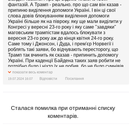
фантазій. А Трамп - реально. про що сам він казав -
припиню виділення допомоги Україні. І він ці свої
слова довів блокуванням виділення допомоги
Україні більше як на півроку. яку ще мали виділити у
Конгресі у вересні 23-го року і яку саме "завдяки"
маговським трампістам вдалось блокувати з
вересня 23-го року аж до кінця квітня 24-го року.
Саме тому і Джонсон, і Дуда, і прем'єр Норвегії і
роблять такі заяви, бо відчувають пересторогу, що
Трамп так вчинить як сказав - припинить допомогу
Україні. При каденції Байдена таких заяв робити не
потрібно було і ніхто їх не робив, бо не було сумнівів
у тому, що Байден кине Україну і припинить
показати весь коментар
надавати їй допомогу. А от стосовно Рудого такі
Відповісти
Посилання
19.07.2024 16:07
перестороги є небезпідставні. Того й лунають такі
заяви зараз від європейських політиків,
застерігаючи Трампа не робити ху йні.
"Жоден президент США не залишить Україну, -
Сталася помилка при отриманні списку
прем'єр Норвегії Стьоре - тому що здача
коментарів.
України буде приниженням Америки.
Але Байден все-таки таємно мріє це зробити -
забороняючи Україні перемогу над рашкою"