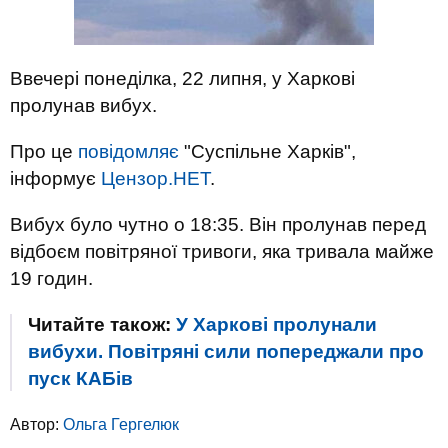
Ввечері понеділка, 22 липня, у Харкові
пролунав вибух.
Про це
повідомля
є
"Суспільне Харків",
інформує
Цензор.НЕТ
.
Вибух було чутно о 18:35. Він пролунав перед
відбоєм повітряної тривоги, яка тривала майже
19 годин.
Читайте також:
У Харкові пролунали
вибухи. Повітряні сили попереджали про
пуск КАБів
Автор:
Ольга Гергелюк