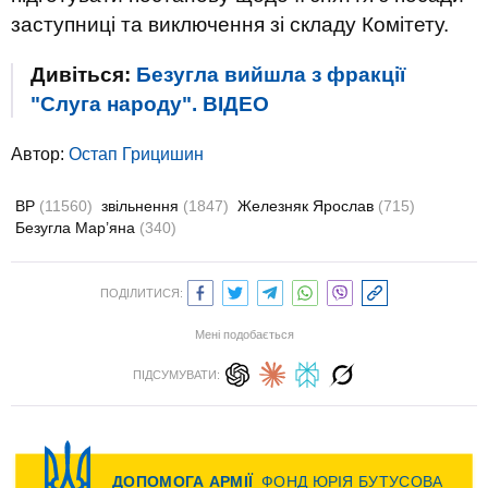
заступниці та виключення зі складу Комітету.
Дивіться:
Безугла вийшла з фракції
"Слуга народу". ВIДЕО
Автор:
Остап Грицишин
ВР
(11560)
звільнення
(1847)
Железняк Ярослав
(715)
Безугла Мар’яна
(340)
ПОДІЛИТИСЯ:
Мені подобається
ПІДСУМУВАТИ: