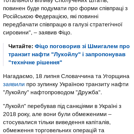
тотального впливу Сполучених Штатів,
повинен буде подумати про форми співпраці з
Російською Федерацією, які повинні
передбачати співпрацю в галузі стратегічної
сировини", – заявив Фіцо.
Читайте:
Фіцо поговорив зі Шмигалем про
транзит нафти "Лукойлу" і запропонував
"технічне рішення"
Нагадаємо, 18 липня Словаччина та Угорщина
заявили
про зупинку Україною транзиту нафти
"Лукойлу" нафтопроводом "Дружба".
"Лукойл" перебував під санкціями в Україні з
2018 року, але вони були обмеженими –
стосувалися тільки виведення капіталів,
обмеження торговельних операцій та