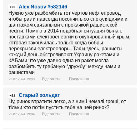
Alex Nosov #582146
+25
Нужно уже разбомбить тот чертов нефтепровод
чтобы раз и навсегда покончить со спекуляциями и
шантажом связаными с прокачкой рашистской
нефти. Помню в 2014 подобная ситуация была с
поставками електроенергии в окупированный крым,
которая закончилась только когда бобры
перекрызли електроопоры. Так и здесь, рашисты
каждый день обстреливают Украину ракетами и
КАБами что уже давно одна из ракет могла
разбомбить ту гребаную *дружбу* между нами и
рашистами
Відповісти
Посилання
29.07.2024 19:08
Старый зольдат
+21
Ну, ринок втратити легко, а з ним і немалі гроші, от
тільки хто потім пустить тебе на цей ринок?
Відповісти
Посилання
29.07.2024 19:04