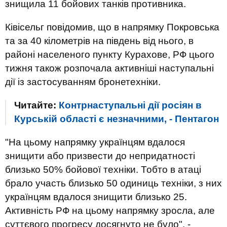
знищила 11 бойових танків противника.
Ківісельг повідомив, що в напрямку Покровська
та за 40 кілометрів на південь від нього, в
районі населеного пункту Курахове, РФ цього
тижня також розпочала активніші наступальні
дії із застосуванням бронетехніки.
Читайте:
Контрнаступальні дії росіян в
Курській області є незначними, - Пентагон
"На цьому напрямку українцям вдалося
знищити або призвести до непридатності
близько 50% бойової техніки. Тобто в атаці
брало участь близько 50 одиниць техніки, з них
українцям вдалося знищити близько 25.
Активність РФ на цьому напрямку зросла, але
суттєвого прогресу досягнуто не було", -