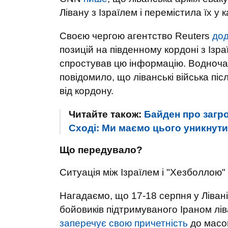
Лівану з Ізраїлем і перемістила їх у
Своєю чергою агентство Reuters
до
позицій на південному кордоні з Ізра
спростував цю інформацію. Водноча
повідомило, що ліванські війська пі
від кордону.
Читайте також:
Байден про загр
Сході: Ми маємо цього уникнути
Що передувало?
Ситуація між Ізраїлем і "Хезболлою"
Нагадаємо, що 17-18 серпня у Ліван
бойовиків підтримуваного Іраном лів
заперечує свою причетність
до масов