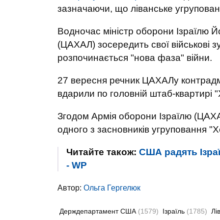
зазначаючи, що ліванське угрупован
Водночас міністр оборони Ізраїлю 
(ЦАХАЛ) зосередить свої військові зу
розпочинається "нова фаза" війни.
27 вересня речник ЦАХАЛу контрадм
вдарили по головній штаб-квартирі "
Згодом Армія оборони Ізраїлю (ЦАХ
одного з засновників угруповання "
Читайте також:
США радять Ізраї
- WP
Автор:
Ольга Гергелюк
Держдепартамент США
(1579)
Ізраїль
(1785)
Лі