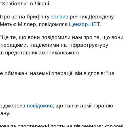
"Хезболли" в Лівані.
Про це на брифінгу
заявив
речник Держдепу
Метью Міллер, повідомляє
Цензор.НЕТ.
"Це те, що вони повідомили нам про те, що вони
операціями, націленими на інфраструктуру
зав представник американського
обмежені наземні операції, він відповів: "це
на джерела
повідомив
, що танки армії Ізраїлю
ану.
уювала спостережні пости на південному кордоні