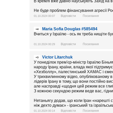
В кремлі вже давно науськують Захід на ві
Не буде проблем фінансування агресії Росі
Відповісти
Посилання
01.10.2024 00:07
Maria Sofia Douglas #585494
+4
Вчиться у Ізраїлю - ось як треба нищіти 
Відповісти
Посилання
01.10.2024 00:29
Victor Litarchuk
+3
У понеділок прем'єр-міністр Ізраїлю Бін
народу Ірану, країни, влада якої підтриму
«Хезболлу», палестинський ХАМАС і ємен
У трихвилинному відео, опублікованому в 
лідерів Ірану в тому, що вони постійно ви
але насправді «щодня цей режим все глиб
З кожною секундою режим веде вас, гідни
Нетаньягу додав, що коли Іран «нарешті с
ніж дехто думає» - іранський та ізраїльсь
Відповісти
Посилання
01.10.2024 00:14