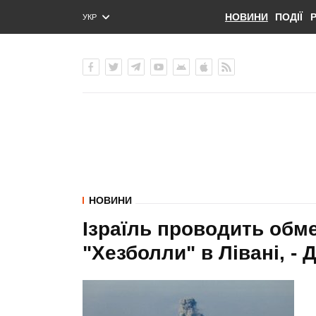
НОВИНИ
ПОДІЇ
УКР
ENG
РУС
НОВИНИ
Ізраїль проводить обме
"Хезболли" в Лівані, -