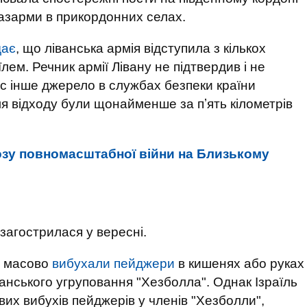
 казарми в прикордонних селах.
дає
, що ліванська армія відступила з кількох
їлем. Речник армії Лівану не підтвердив і не
с інше джерело в службах безпеки країни
сля відходу були щонайменше за пʼять кілометрів
озу повномасштабної війни на Близькому
 загострилася у вересні.
і масово
вибухали пейджери
в кишенях або руках
анського угруповання "Хезболла". Однак Ізраїль
их вибухів пейджерів у членів "Хезболли",