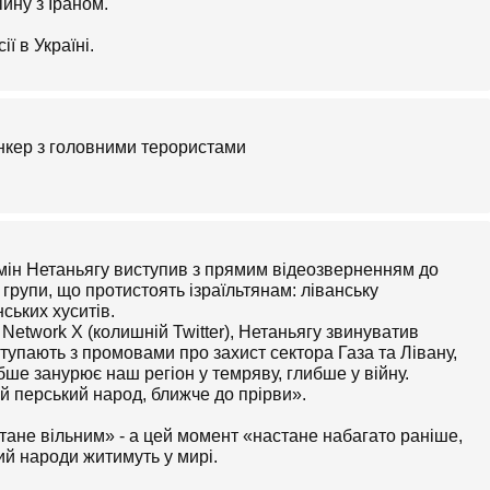
йну з Іраном.
ї в Україні.
бункер з головними терористами
ьямін Нетаньягу виступив з прямим відеозверненням до
є групи, що протистоять ізраїльтянам: ліванську
ських хуситів.
Network X (колишній Twitter), Нетаньягу звинуватив
ступають з промовами про захист сектора Газа та Лівану,
ше занурює наш регіон у темряву, глибше у війну.
й перський народ, ближче до прірви».
тане вільним» - а цей момент «настане набагато раніше,
кий народи житимуть у мирі.