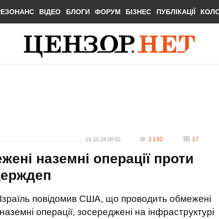
РЕЗОНАНС
ВІДЕО
БЛОГИ
ФОРУМ
БІЗНЕС
ПУБЛІКАЦІЇ
КОЛ
3 140
17
01.10.24 00:02
жені наземні операції проти
 Держдеп
Ізраїль повідомив США, що проводить обмежені
наземні операції, зосереджені на інфраструктурі