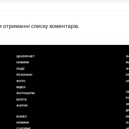
 отриманні списку коментарів.
ЦЕНЗОР.НЕТ
З
НОВИНИ
М
ПОДІЇ
З
РЕЗОНАНС
Р
ФОТО
А
ВІДЕО
О
ФОТОШОПИ
Р
БЛОГИ
З
ФОРУМ
Д
БІЗНЕС
К
НОВИНИ
З
ГОЛОВНЕ
А