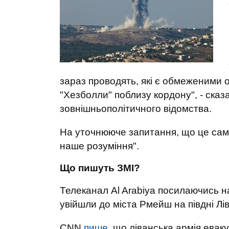
зараз проводять, які є обмеженими 
"Хезболли" поблизу кордону", - ска
зовнішньополітичного відомства.
На уточнююче запитання, що це саме 
наше розуміння".
Що пишуть ЗМІ?
Телеканал Al Arabiya посилаючись 
увійшли до міста Рмейш на півдні Лів
CNN
пише
, що ліванська армія евак