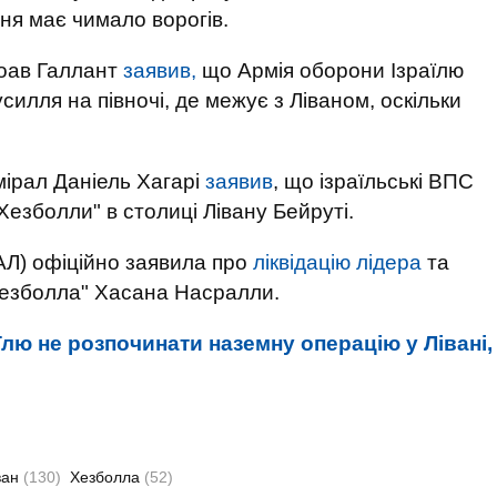
ня має чимало ворогів.
Йоав Галлант
заявив,
що Армія оборони Ізраїлю
силля на півночі, де межує з Ліваном, оскільки
ірал Даніель Хагарі
заявив
, що ізраїльські ВПС
Хезболли" в столиці Лівану Бейруті.
АЛ) офіційно заявила про
ліквідацію лідера
та
Хезболла" Хасана Насралли.
лю не розпочинати наземну операцію у Лівані,
ван
(130)
Хезболла
(52)