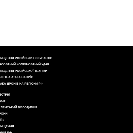
НИЩЕННЯ РОСІЙСЬКИХ ОКУПАНТІВ
АСОВАНИЙ КОМБІНОВАНИЙ УДАР
НИЩЕННЯ РОСІЙСЬКОЇ ТЕХНІКИ
АКЕТНА АТАКА НА КИЇВ
ТАКА ДРОНІВ НА РЕГІОНИ РФ
БСТРІЛ
ОСІЯ
ЕЛЕНСЬКИЙ ВОЛОДИМИР
РОНИ
ИЇВ
НИЩЕННЯ
РМІЯ РФ