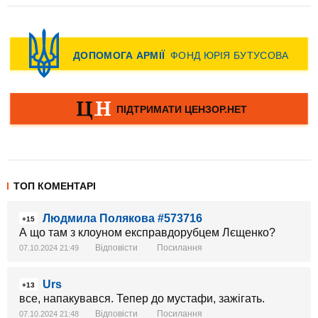
ТОП КОМЕНТАРІ
Людмила Полякова #573716
+15
А що там з клоуном експравдорубцем Лєщенко?
Відповісти
Посилання
07.10.2024 21:49
Urs
+13
все, напакувався. Тепер до мустафи, зажігать.
Відповісти
Посилання
07.10.2024 21:48