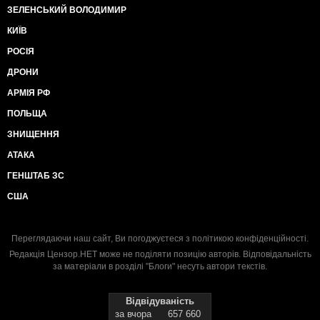
ЗЕЛЕНСЬКИЙ ВОЛОДИМИР
КИЇВ
РОСІЯ
ДРОНИ
АРМІЯ РФ
ПОЛЬЩА
ЗНИЩЕННЯ
АТАКА
ГЕНШТАБ ЗС
США
Переглядаючи наш сайт, Ви погоджуєтеся з
політикою конфіденційності
.
Редакція Цензор.НЕТ може не поділяти позицію авторів. Відповідальність
за матеріали в розділі "Блоги" несуть автори текстів.
Відвідуваність
за вчора
657 660