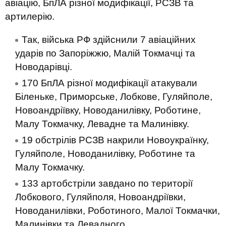
авіацію, БпЛА різної модифікації, РСЗВ та
артилерію.
Так, війська РФ здійснили 7 авіаційних
ударів по Запоріжжю, Малій Токмачці та
Новодарівці.
170 БпЛА різної модифікації атакували
Біленьке, Приморське, Лобкове, Гуляйполе,
Новоандріївку, Новоданилівку, Роботине,
Малу Токмачку, Левадне та Малинівку.
19 обстрілів РСЗВ накрили Новоукраїнку,
Гуляйполе, Новоданилівку, Роботине та
Малу Токмачку.
133 артобстріли завдано по території
Лобкового, Гуляйполя, Новоандріївки,
Новоданилівки, Роботиного, Малої Токмачки,
Малинівки та Левадного.