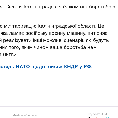
військ із Калінінграда є звʼязком між боротьбою
о мілітаризацію Калінінградської області. Це
 яка ламає російську воєнну машину, витісняє
їй реалізувати інші можливі сценарії, які будуть
ння того, яким чином ваша боротьба нам
и Литви.
повідь НАТО щодо військ КНДР у РФ:
ПІДСУМУВАТИ:
Мені подобається