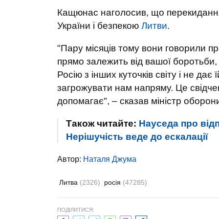
Кащюнас наголосив, що перекидання 
України і безпекою
Литви
.
"Пару місяців тому вони говорили пр
прямо залежить від вашої боротьби,
Росію з інших куточків світу і не дає 
загрожувати нам напряму. Це свідче
допомагає", – сказав міністр оборон
Також читайте:
Науседа про від
Нерішучість веде до ескалації
Автор:
Наталя Джума
Литва
(2326)
росія
(47285)
ПОДІЛИТИСЯ: