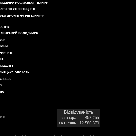
НИЩЕННЯ РОСІЙСЬКОЇ ТЕХНІКИ
ДАРИ ПО ЛОГІСТИЦІ РФ
ТАКА ДРОНІВ НА РЕГІОНИ РФ
БСТРІЛ
ЕЛЕНСЬКИЙ ВОЛОДИМИР
ОСІЯ
РОНИ
РМІЯ РФ
ИЇВ
НИЩЕННЯ
ОНЕЦЬКА ОБЛАСТЬ
ОЛЬЩА
СУ
ША
Відвідуваність
и в
за вчора
452 255
за місяць
12 586 370