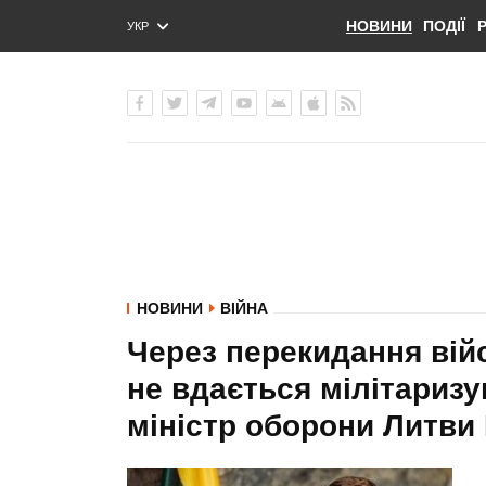
НОВИНИ
ПОДІЇ
УКР
ENG
РУС
НОВИНИ
ВІЙНА
Через перекидання війс
не вдається мілітаризу
міністр оборони Литв