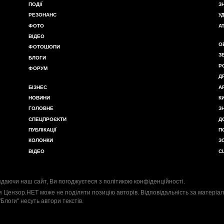
ПОДІЇ
З
РЕЗОНАНС
У
ФОТО
А
ВІДЕО
О
ФОТОШОПИ
З
БЛОГИ
Р
ФОРУМ
Д
БІЗНЕС
А
НОВИНИ
К
ГОЛОВНЕ
З
СПЕЦПРОЄКТИ
Д
ПУБЛІКАЦІЇ
П
КОЛОНКИ
З
ВІДЕО
С
даючи наш сайт, Ви погоджуєтеся з
політикою конфіденційності
.
я Цензор.НЕТ може не поділяти позицію авторів. Відповідальність за матеріал
"Блоги" несуть автори текстів.