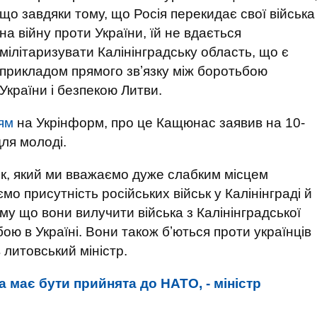
що завдяки тому, що Росія перекидає свої війська
на війну проти України, їй не вдається
мілітаризувати Калінінградську область, що є
прикладом прямого звʼязку між боротьбою
України і безпекою Литви.
ям
на Укрінформ, про це Кащюнас заявив на 10-
ля молоді.
к, який ми вважаємо дуже слабким місцем
мо присутність російських військ у Калінінграді й
у що вони вилучити війська з Калінінградської
 бою в Україні. Вони також бʼються проти українців
в литовський міністр.
а має бути прийнята до НАТО, - міністр