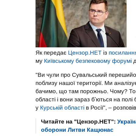
Як передає
Цензор.НЕТ
із
посиланн
му
Київському безпековому форумі
д
"Ви чули про Сувальський перешийо
поблизу нашої території. Ми аналізує
бачимо, що там порожньо. Чому? Том
області і вони зараз бʼються на полі
у
Курській області
в Росії", – розпові
Читайте на "Цензор.НЕТ":
Україн
оборони Литви Кащюнас