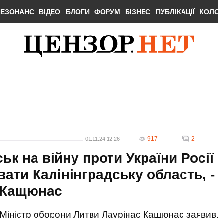
РЕЗОНАНС
ВІДЕО
БЛОГИ
ФОРУМ
БІЗНЕС
ПУБЛІКАЦІЇ
КОЛ
917
2
01.11.24 12:26
ьк на війну проти України Росії
вати Калінінградську область, -
и Кащюнас
Міністр оборони Литви Лаурінас Кащюнас заявив