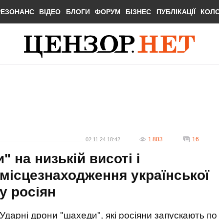
РЕЗОНАНС
ВІДЕО
БЛОГИ
ФОРУМ
БІЗНЕС
ПУБЛІКАЦІЇ
КОЛ
1 803
16
02.11.24 18:42
 на низькій висоті і
 місцезнаходження української
у росіян
Ударні дрони "шахеди", які росіяни запускають по