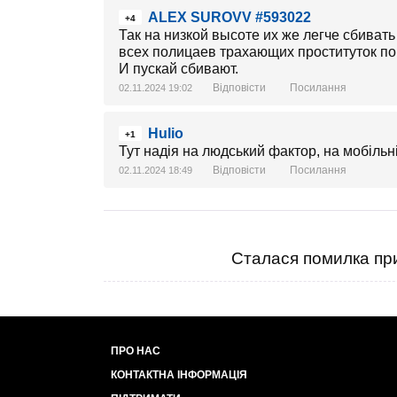
ALEX SUROVV #593022
+4
Так на низкой высоте их же легче сбиват
всех полицаев трахающих проституток по
И пускай сбивают.
Відповісти
Посилання
02.11.2024 19:02
Hulio
+1
Тут надія на людський фактор, на мобільні
Відповісти
Посилання
02.11.2024 18:49
Сталася помилка при
ПРО НАС
КОНТАКТНА ІНФОРМАЦІЯ