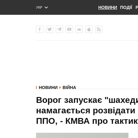
НОВИНИ
ПОДІЇ
УКР
ENG
РУС
НОВИНИ
ВІЙНА
Ворог запускає "шахеди"
намагається розвідати
ППО, - КМВА про тактик