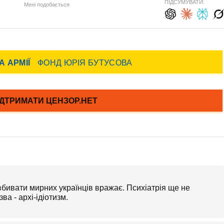
ПІДСУМУВАТИ:
Мені подобається
бивати мирних українців вражає. Психіатрія ще не
а - архі-ідіотизм.