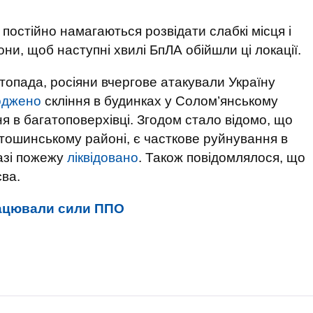
 постійно намагаються розвідати слабкі місця і
и, щоб наступні хвилі БпЛА обійшли ці локації.
стопада, росіяни вчергове атакували Україну
оджено
скління в будинках у Солом’янському
я в багатоповерхівці. Згодом стало відомо, що
тошинському районі, є часткове руйнування в
азі пожежу
ліквідовано
. Також повідомлялося, що
ва.
рацювали сили ППО