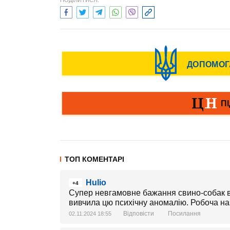
ПОДІЛИТИСЯ:
ТОП КОМЕНТАРІ
Hulio
+4
Супер невгамовне бажання свино-собак в
вивчила цю психічну аномалію. Робоча назв
Відповісти
Посилання
02.11.2024 18:55