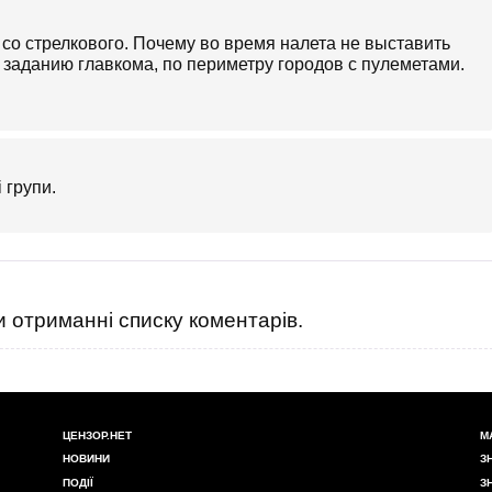
ь со стрелкового. Почему во время налета не выставить
 заданию главкома, по периметру городов с пулеметами.
 групи.
 отриманні списку коментарів.
ЦЕНЗОР.НЕТ
М
НОВИНИ
З
ПОДІЇ
З