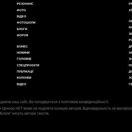
РЕЗОНАНС
Р
ФОТО
А
ВІДЕО
О
ФОТОШОПИ
К
БЛОГИ
З
ФОРУМ
Р
БІЗНЕС
Д
НОВИНИ
А
ГОЛОВНЕ
З
СПЕЦПРОЄКТИ
П
ПУБЛІКАЦІЇ
Д
КОЛОНКИ
З
ВІДЕО
Г
даючи наш сайт, Ви погоджуєтеся з
політикою конфіденційності
.
я Цензор.НЕТ може не поділяти позицію авторів. Відповідальність за матеріал
"Блоги" несуть автори текстів.