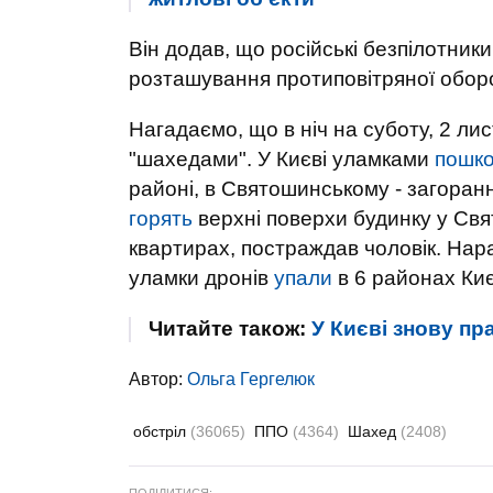
Він додав, що російські безпілотники
розташування протиповітряної оборон
Нагадаємо, що в ніч на суботу, 2 ли
"шахедами". У Києві уламками
пошк
районі, в Святошинському - загоранн
горять
верхні поверхи будинку у Свя
квартирах, постраждав чоловік. Нар
уламки дронів
упали
в 6 районах Киє
Читайте також:
У Києві знову п
Автор:
Ольга Гергелюк
обстріл
(36065)
ППО
(4364)
Шахед
(2408)