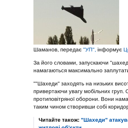
Шаманов, передає
"УП",
інформує
Ц
За його словами, запускаючи "шахеди
намагаються максимально заплутати
""Шахеди" заходять на низьких висо
привертаючи увагу мобільних груп. 
протиповітряної оборони. Вони нама
таким чином створивши собі коридор
Читайте також:
"Шахеди" атакув
житлові об’єкти