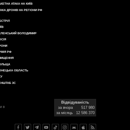
АКЕТНА АТАКА НА КИЇВ
ТАКА ДРОНІВ НА РЕГІОНИ РФ
БСТРІЛ
ИЇВ
ЕЛЕНСЬКИЙ ВОЛОДИМИР
ОСІЯ
РОНИ
РМІЯ РФ
НИЩЕННЯ
ОЛЬЩА
ОНЕЦЬКА ОБЛАСТЬ
СУ
ЕНШТАБ ЗС
Відвідуваність
и в
за вчора
517 980
за місяць
12 586 370