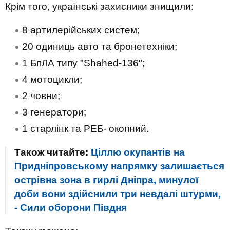
Крім того, українські захисники знищили:
8 артилерійських систем;
20 одиниць авто та бронетехніки;
1 БпЛА типу "Shahed-136";
4 мотоцикли;
2 човни;
3 генератори;
1 старлінк та РЕБ- окопний.
Також читайте:
Ціллю окупантів на
Придніпровському напрямку залишається
острівна зона в гирлі Дніпра, минулої
доби вони здійснили три невдалі штурми,
- Сили оборони Півдня