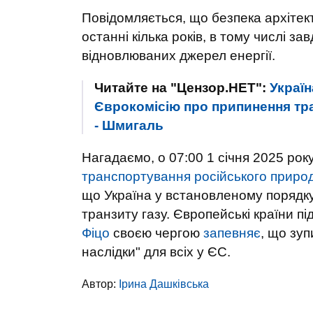
Повідомляється, що безпека архіте
останні кілька років, в тому числі з
відновлюваних джерел енергії.
Читайте на "Цензор.НЕТ":
Украї
Єврокомісію про припинення тран
- Шмигаль
Нагадаємо, о 07:00 1 січня 2025 рок
транспортування російського природ
що Україна у встановленому порядк
транзиту газу. Європейські країни п
Фіцо
своєю чергою
запевняє
, що зуп
наслідки" для всіх у ЄС.
Автор:
Ірина Дашківська