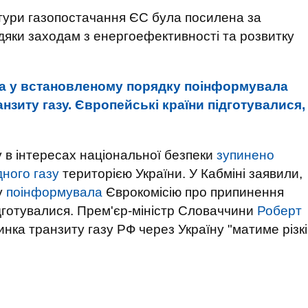
ктури газопостачання ЄС була посилена за
авдяки заходам з енергоефективності та розвитку
на у встановленому порядку поінформувала
зиту газу. Європейські країни підготувалися,
у в інтересах національної безпеки
зупинено
ного газу
територією України. У Кабміні заявили,
у
поінформувала
Єврокомісію про припинення
ідготувалися. Прем'єр-міністр Словаччини
Роберт
инка транзиту газу РФ через Україну "матиме різкі