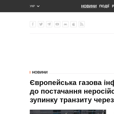
НОВИНИ
ПОДІЇ
УКР
ENG
РУС
НОВИНИ
Європейська газова інф
до постачання неросійс
зупинку транзиту через