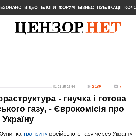
РЕЗОНАНС
ВІДЕО
БЛОГИ
ФОРУМ
БІЗНЕС
ПУБЛІКАЦІЇ
КОЛ
2 189
7
01.01.25 23:54
раструктура - гнучка і готова
ького газу, - Єврокомісія про
 Україну
Зупинка
транзиту
російського газу через Україну