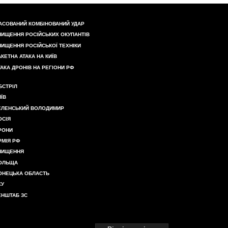
АСОВАНИЙ КОМБІНОВАНИЙ УДАР
НИЩЕННЯ РОСІЙСЬКИХ ОКУПАНТІВ
НИЩЕННЯ РОСІЙСЬКОЇ ТЕХНІКИ
АКЕТНА АТАКА НА КИЇВ
ТАКА ДРОНІВ НА РЕГІОНИ РФ
БСТРІЛ
ИЇВ
ЕЛЕНСЬКИЙ ВОЛОДИМИР
ОСІЯ
РОНИ
РМІЯ РФ
НИЩЕННЯ
ОЛЬЩА
ОНЕЦЬКА ОБЛАСТЬ
СУ
ЕНШТАБ ЗС