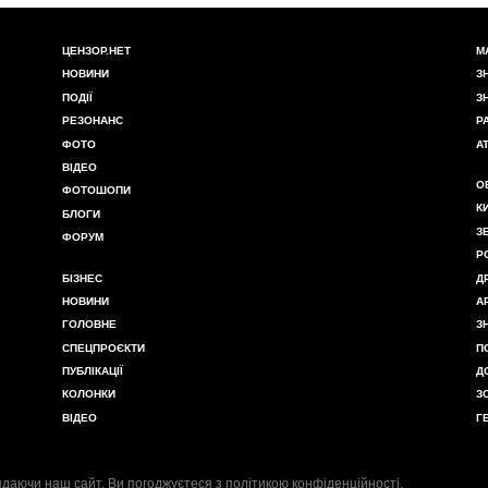
ЦЕНЗОР.НЕТ
М
НОВИНИ
З
ПОДІЇ
З
РЕЗОНАНС
Р
ФОТО
А
ВІДЕО
О
ФОТОШОПИ
К
БЛОГИ
З
ФОРУМ
Р
БІЗНЕС
Д
НОВИНИ
А
ГОЛОВНЕ
З
СПЕЦПРОЄКТИ
П
ПУБЛІКАЦІЇ
Д
КОЛОНКИ
З
ВІДЕО
Г
даючи наш сайт, Ви погоджуєтеся з
політикою конфіденційності
.