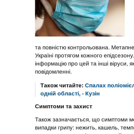
та повністю контрольована. Метапн
Україні протягом кожного епідсезон
інформацію про цей та інші віруси, я
повідомленні.
Також читайте:
Спалах поліомієл
одній області, - Кузін
Симптоми та захист
Також зазначається, що симптоми ме
випадки грипу: нежить, кашель, темп