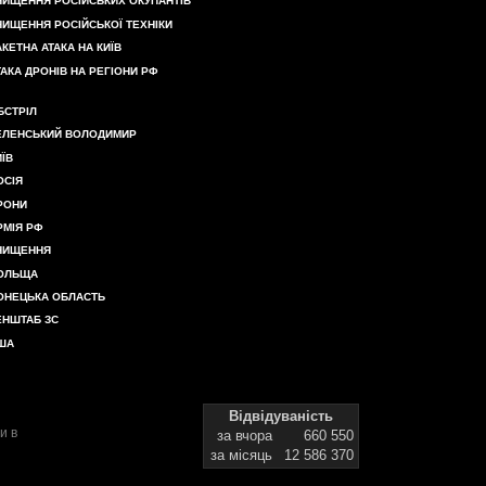
НИЩЕННЯ РОСІЙСЬКИХ ОКУПАНТІВ
НИЩЕННЯ РОСІЙСЬКОЇ ТЕХНІКИ
АКЕТНА АТАКА НА КИЇВ
ТАКА ДРОНІВ НА РЕГІОНИ РФ
БСТРІЛ
ЕЛЕНСЬКИЙ ВОЛОДИМИР
ИЇВ
ОСІЯ
РОНИ
РМІЯ РФ
НИЩЕННЯ
ОЛЬЩА
ОНЕЦЬКА ОБЛАСТЬ
ЕНШТАБ ЗС
ША
Відвідуваність
и в
за вчора
660 550
за місяць
12 586 370