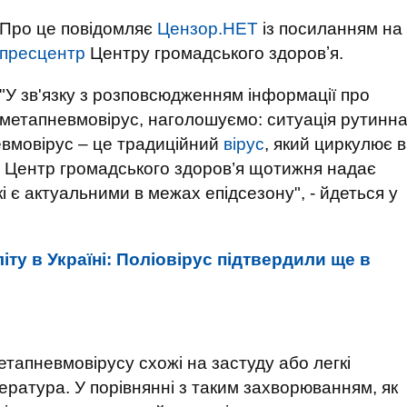
Про це повідомляє
Цензор.НЕТ
із посиланням на
пресцентр
Центру громадського здоровʼя.
"У зв'язку з розповсюдженням інформації про
метапневмовірус, наголошуємо: ситуація рутинн
евмовірус – це традиційний
вірус
, який циркулює в
у. Центр громадського здоров’я щотижня надає
кі є актуальними в межах епідсезону", - йдеться у
іту в Україні: Поліовірус підтвердили ще в
тапневмовірусу схожі на застуду або легкі
ература. У порівнянні з таким захворюванням, як