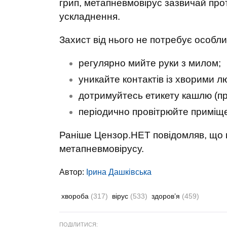
грип, метапневмовірус зазвичай прот
ускладнення.
Захист від нього не потребує особлив
регулярно мийте руки з милом;
уникайте контактів із хворими л
дотримуйтесь етикету кашлю (при
періодично провітрюйте приміщ
Раніше Цензор.НЕТ повідомляв, що в
метапневмовірусу.
Автор:
Ірина Дашківська
хвороба
(317)
вірус
(533)
здоров’я
(459)
ПОДІЛИТИСЯ: