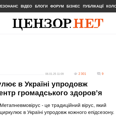
РЕЗОНАНС
ВІДЕО
БЛОГИ
ФОРУМ
БІЗНЕС
ПУБЛІКАЦІЇ
КОЛ
2 301
9
06.01.25 11:09
лює в Україні упродовж
Центр громадського здоров’я
Метапневмовірус - це традиційний вірус, який
циркулює в Україні упродовж кожного епідсезону.