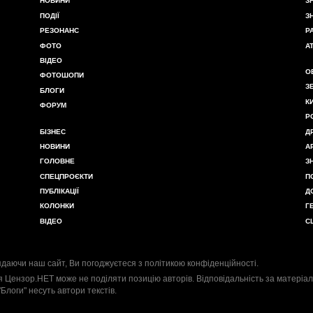
НОВИНИ
З
ПОДІЇ
З
РЕЗОНАНС
Р
ФОТО
А
ВІДЕО
О
ФОТОШОПИ
З
БЛОГИ
К
ФОРУМ
Р
БІЗНЕС
Д
НОВИНИ
А
ГОЛОВНЕ
З
СПЕЦПРОЄКТИ
П
ПУБЛІКАЦІЇ
Д
КОЛОНКИ
Г
ВІДЕО
С
даючи наш сайт, Ви погоджуєтеся з
політикою конфіденційності
.
я Цензор.НЕТ може не поділяти позицію авторів. Відповідальність за матеріал
"Блоги" несуть автори текстів.