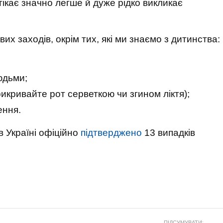
ікає значно легше й дуже рідко викликає
их заходів, окрім тих, які ми знаємо з дитинства:
юдьми;
кривайте рот серветкою чи згином ліктя);
ення.
 Україні офіційно
підтверджено
13 випадків
ПІДСУМУВАТИ: