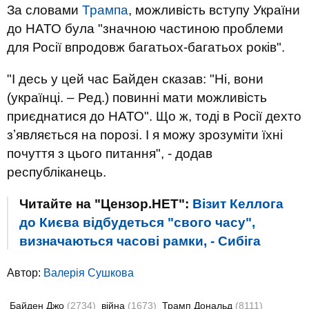
За словами
Трампа
, можливість вступу України
до НАТО була "значною частиною проблеми
для Росії впродовж багатьох-багатьох років".
"І десь у цей час Байден сказав: "Ні, вони
(українці. – Ред.) повинні мати можливість
приєднатися до НАТО". Що ж, тоді в Росії дехто
зʼявляється на порозі. І я можу зрозуміти їхні
почуття з цього питання", - додав
республіканець.
Читайте на "Цензор.НЕТ":
Візит Келлога
до Києва відбудеться "свого часу",
визначаються часові рамки, - Сибіга
Автор:
Валерiя Сушкова
Байден Джо
(2734)
війна
(1673)
Трамп Дональд
(8111)