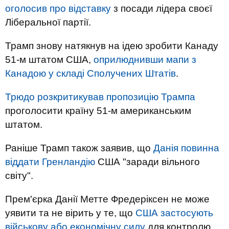
оголосив про відставку
з посади лідера своєї
Ліберальної партії.
Трамп знову натякнув на ідею зробити Канаду
51-м штатом США,
оприлюднивши мапи з
Канадою у складі Сполучених Штатів
.
Трюдо розкритикував пропозицію Трампа
проголосити країну 51-м американським
штатом.
Раніше Трамп також заявив, що
Данія повинна
віддати Гренландію
США "заради вільного
світу".
Прем'єрка Данії Метте Фредеріксен не може
уявити та не вірить у те, що
США застосують
військову або економічну силу
для контролю