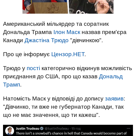
Американський мільярдер та соратник
Дональда Трампа
Ілон Маск
назвав прем'єра
Канади
Джастіна Трюдо
"дівчинкою".
Про це інформує
Цензор.НЕТ
.
Трюдо у
пості
категорично відкинув можливість
приєднання до США, про що казав
Дональд
Трамп
.
Натомість Маск у відповіді до допису
заявив
:
"Дівчинко, ти вже не губернатор Канади, так
що не має значення, що ти кажеш".