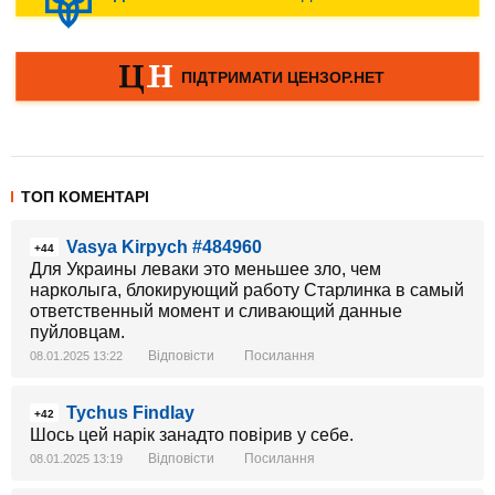
ТОП КОМЕНТАРІ
Vasya Kirpych #484960
+44
Для Украины леваки это меньшее зло, чем
нарколыга, блокирующий работу Старлинка в самый
ответственный момент и сливающий данные
пуйловцам.
Відповісти
Посилання
08.01.2025 13:22
Tychus Findlay
+42
Шось цей нарік занадто повірив у себе.
Відповісти
Посилання
08.01.2025 13:19