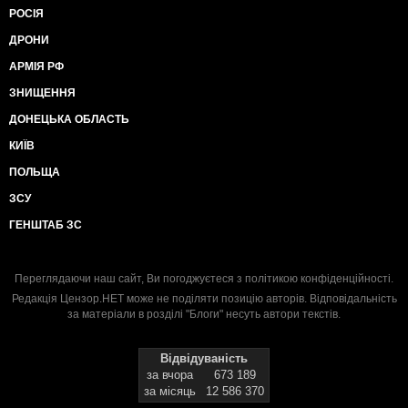
РОСІЯ
ДРОНИ
АРМІЯ РФ
ЗНИЩЕННЯ
ДОНЕЦЬКА ОБЛАСТЬ
КИЇВ
ПОЛЬЩА
ЗСУ
ГЕНШТАБ ЗС
Переглядаючи наш сайт, Ви погоджуєтеся з
політикою конфіденційності
.
Редакція Цензор.НЕТ може не поділяти позицію авторів. Відповідальність
за матеріали в розділі "Блоги" несуть автори текстів.
Відвідуваність
за вчора
673 189
за місяць
12 586 370