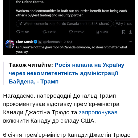
Також читайте:
Росія напала на Україну
через некомпетентність адміністрації
Байдена, - Трамп
Нагадаємо, напередодні Дональд Трамп
прокоментував відставку прем'єр-міністра
Канади Джастіна Трюдо та
запропонував
включити Канаду до складу США.
6 січня премʼєр-міністр Канади Джастін Трюдо