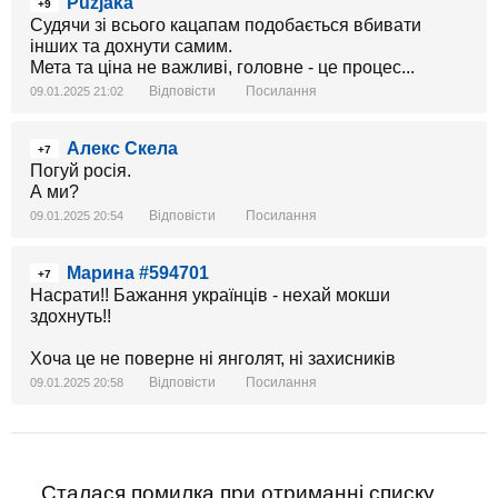
Puzjaka
+9
Судячи зі всього кацапам подобається вбивати
інших та дохнути самим.
Мета та ціна не важливі, головне - це процес...
Відповісти
Посилання
09.01.2025 21:02
Алекс Скела
+7
Погуй росія.
А ми?
Відповісти
Посилання
09.01.2025 20:54
Марина #594701
+7
Насрати!! Бажання українців - нехай мокши
здохнуть!!
Хоча це не поверне ні янголят, ні захисників
Відповісти
Посилання
09.01.2025 20:58
Сталася помилка при отриманні списку