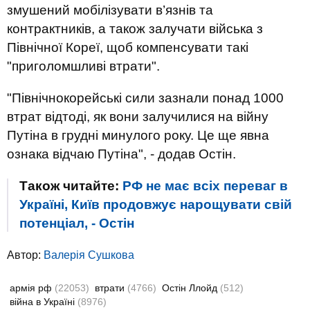
змушений мобілізувати в’язнів та
контрактників, а також залучати війська з
Північної Кореї, щоб компенсувати такі
"приголомшливі втрати".
"Північнокорейські сили зазнали понад 1000
втрат відтоді, як вони залучилися на війну
Путіна в грудні минулого року. Це ще явна
ознака відчаю Путіна", - додав Остін.
Також читайте:
РФ не має всіх переваг в
Україні, Київ продовжує нарощувати свій
потенціал, - Остін
Автор:
Валерiя Сушкова
армія рф
(22053)
втрати
(4766)
Остін Ллойд
(512)
війна в Україні
(8976)