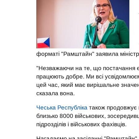
форматі "Рамштайн" заявила міністр
"Незважаючи на те, що постачання 
працюють добре. Ми всі усвідомлюєм
цей час, який має вирішальне значен
сказала вона.
Чеська Республіка
також продовжує н
близько 8000 військових, зосередивш
підрозділів і військових фахівців.
Нагадаємо на засіданні "Рамштайн