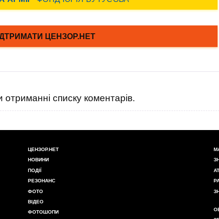
 отриманні списку коментарів.
ЦЕНЗОР.НЕТ
М
НОВИНИ
З
ПОДІЇ
А
РЕЗОНАНС
Р
ФОТО
З
ВІДЕО
О
ФОТОШОПИ