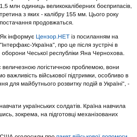
1,5 млн одиниць великокаліберних боєприпасів,
третина з яких - калібру 155 мм. Цього року
постачання продовжаться.
Як інформує
Цензор.НЕТ
із посиланням на
"Інтерфакс-Україна", про це після зустрічі в
 оборони Чеської республіки Яна Чернохова.
є величезною логістичною проблемою, вони
о важливість військової підтримки, особливо в
ня для майбутнього розвитку подій в Україні", -
авчати українських солдатів. Країна навчила
ись, зокрема, на підготовці механізованих
" США оголосили про
пакет військової допомоги