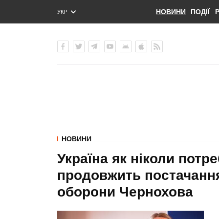
НОВИНИ
ПОДІЇ
УКР
ENG
РУС
НОВИНИ
Україна як ніколи потр
продовжить постачання 
оборони Чернохова