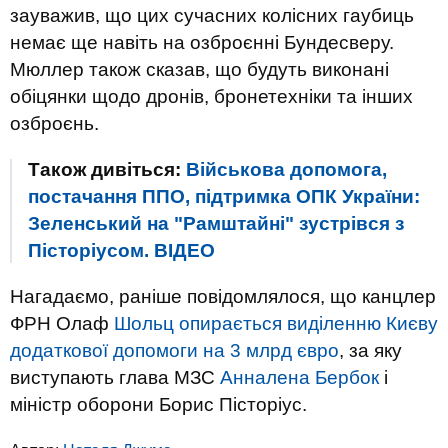
зауважив, що цих сучасних колісних гаубиць
немає ще навіть на озброєнні Бундесверу.
Мюллер також сказав, що будуть виконані
обіцянки щодо дронів, бронетехніки та інших
озброєнь.
Також дивіться:
Військова допомога,
постачання ППО, підтримка ОПК України:
Зеленський на "Рамштайні" зустрівся з
Пісторіусом. ВIДЕО
Нагадаємо, раніше повідомлялося, що канцлер
ФРН Олаф
Шольц опирається виділенню Києву
додаткової допомоги на 3 млрд євро
, за яку
виступають глава МЗС
Анналена Бербок
і
міністр оборони Борис Пісторіус.