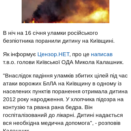
В ніч на 16 січня уламки російського
безпіотника поранили дитину на Київщині.
Як інформує
Цензор.НЕТ
, про це
написав
т.в.о. голови Київської ОДА Микола Калашник.
"Внаслідок падіння уламків збитих цілей під час
атаки ворожих БпЛА на Київщину в одному із
населених пунктів поранення отримала дитина
2012 року народження. У хлопчика підозра на
контузію та рвана рана бедра. Він
госпіталізований до лікарні. Дитині надається
вся необхідна медична допомога", - розповів
Калашник.