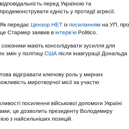
відповідальність перед Україною та
продемонструвати єдність у протидії агресії.
Як передає
Цензор.НЕТ
із
посиланням
на УП, пр
це Стармер заявив в
інтервʼю
Politico.
і союзники мають консолідувати зусилля для
х змін у політиці
США
після інавгурації Дональда
това відігравати ключову роль у мирних
можливість миротворчої місії за участю
ливості посилення військової допомоги Україні
овами, це дозволить президенту Володимиру
ією з найсильніших позицій.