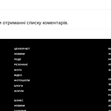
 отриманні списку коментарів.
ЦЕНЗОР.НЕТ
М
НОВИНИ
З
ПОДІЇ
Р
РЕЗОНАНС
А
ФОТО
З
ВІДЕО
О
ФОТОШОПИ
З
БЛОГИ
К
ФОРУМ
Р
БІЗНЕС
Д
НОВИНИ
А
ГОЛОВНЕ
З