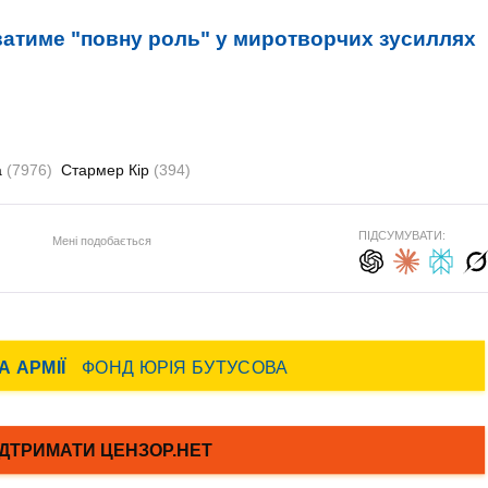
аватиме "повну роль" у миротворчих зусиллях
а
(7976)
Стармер Кір
(394)
ПІДСУМУВАТИ:
Мені подобається