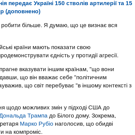
ія передає Україні 150 стволів артилерії та 15
р (доповнено)
 робити більше. Я думаю, що це визнає вся
йські країни мають показати свою
родемонструвати єдність у протидії агресії.
рагне вказувати іншим країнам, "що вони
додавши, що він вважає себе "політичним
ауважив, що світ перебуває "в іншому контексті з
ня щодо можливих змін у підході США до
Дональда Трампа
до Білого дому. Зокрема,
кретаря
Марко Рубіо
наголосив, що обидві
ти на компроміс.