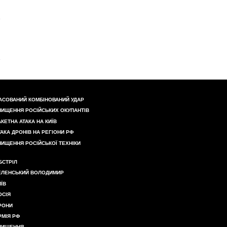
АСОВАНИЙ КОМБІНОВАНИЙ УДАР
НИЩЕННЯ РОСІЙСЬКИХ ОКУПАНТІВ
АКЕТНА АТАКА НА КИЇВ
ТАКА ДРОНІВ НА РЕГІОНИ РФ
НИЩЕННЯ РОСІЙСЬКОЇ ТЕХНІКИ
БСТРІЛ
ЕЛЕНСЬКИЙ ВОЛОДИМИР
ИЇВ
ОСІЯ
РОНИ
РМІЯ РФ
НИЩЕННЯ