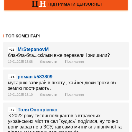
ТОП КОМЕНТАРІ
MrStepanovM
+25
бла-бла-бла...скільки вже перевели і знищили?
Відповісти
Посилання
19.01.2025 13:08
роман #583809
+24
мусарню забирай в піхоту , хай кендюхи трохи об
землю постирають .
Відповісти
Посилання
19.01.2025 13:10
Толя Онопрієнко
+17
З 2022 року тисячі поліціантів з втрачених
українських міст та сел "кудись" поділися, ну точно
вони зараз не в ЗСУ, так само митники з північної та