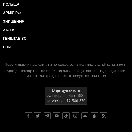
ПОЛЬЩА
АРМІЯ РФ
ЗНИЩЕННЯ
АТАКА
ГЕНШТАБ ЗС
США
Переглядаючи наш сайт, Ви погоджуєтеся з
політикою конфіденційності
.
Редакція Цензор.НЕТ може не поділяти позицію авторів. Відповідальність
за матеріали в розділі "Блоги" несуть автори текстів.
Відвідуваність
за вчора
657 660
за місяць
12 586 370