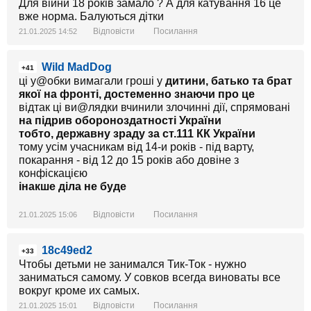
Для війни 18 років замало ? А для катування 16 це
вже норма. Балуються дітки
Відповісти
Посилання
21.01.2025 14:52
Wild MadDog
+41
ці у@обки вимагали гроші у
дитини, батько та брат
якої на фронті, достеменно знаючи про це
відтак ці ви@лядки вчинили злочинні дії, спрямовані
на підрив обороноздатності України
тобто, державну зраду за ст.111 КК України
тому усім учасникам від 14-и років - під варту,
покарання - від 12 до 15 років або довіне з
конфіскацією
інакше діла не буде
Відповісти
Посилання
21.01.2025 15:06
18c49ed2
+33
Чтобы детьми не занимался Тик-Ток - нужно
заниматься самому. У совков всегда виноваты все
вокруг кроме их самых.
Відповісти
Посилання
21.01.2025 15:01