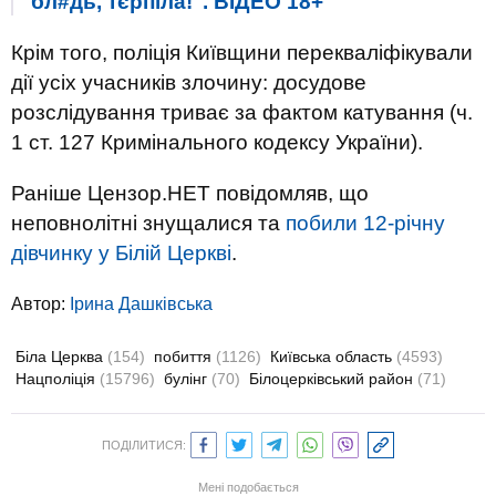
бл#дь, тєрпіла!". ВIДЕО 18+
Крім того, поліція Київщини перекваліфікували
дії усіх учасників злочину: досудове
розслідування триває за фактом катування (ч.
1 ст. 127 Кримінального кодексу України).
Раніше Цензор.НЕТ повідомляв, що
неповнолітні знущалися та
побили 12-річну
дівчинку у Білій Церкві
.
Автор:
Ірина Дашківська
Біла Церква
(154)
побиття
(1126)
Київська область
(4593)
Нацполіція
(15796)
булінг
(70)
Білоцерківський район
(71)
ПОДІЛИТИСЯ:
Мені подобається