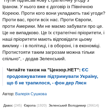
"Путін підписав нову стратегічну угоду з
Іраном. У нього вже є договір із Північною
Кореєю. Проти кого вони укладають такі угоди?
Проти вас, проти всіх нас. Проти Європи,
проти Америки. Ми не маємо забувати про це.
Це не випадково. Це їх стратегічні пріоритети, і
наші пріоритети мають відповідати цьому
виклику - і в політиці, і в обороні, і в економіці.
Протистояти таким загрозам можна тільки
спільно", - додав Зеленський.
Читайте також на "Цензор.НЕТ":
ЄС
продовжуватиме підтримувати Україну,
що б не трапилося, - фон дер Ляєн
Автор:
Валерiя Сушкова
Давос
(245)
Європа
(1920)
Зеленський Володимир
(26614)