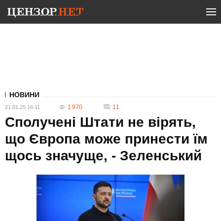
НОВИНИ
1 970
11
21.01.25 16:11
Сполучені Штати не вірять,
що Європа може принести їм
щось значуще, - Зеленський