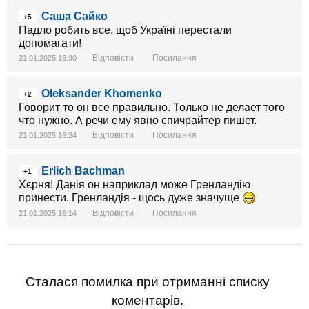
Саша Сайко
+5
Падло робить все, щоб Україні перестали
допомагати!
Відповісти
Посилання
21.01.2025 16:30
Oleksander Khomenko
+2
Говорит то он все правильно. Только не делает того
что нужно. А речи ему явно спичрайтер пишет.
Відповісти
Посилання
21.01.2025 16:24
Erlich Bachman
+1
Хєрня! Данія он наприклад може Гренландію
принести. Гренландія - щось дуже значуще
Відповісти
Посилання
21.01.2025 16:14
Сталася помилка при отриманні списку
коментарів.