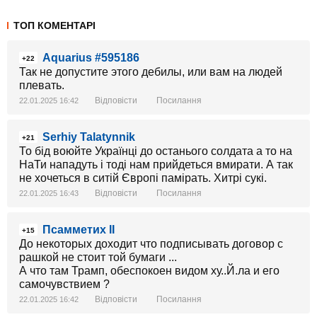
ТОП КОМЕНТАРІ
Aquarius #595186
+22
Так не допустите этого дебилы, или вам на людей
плевать.
Відповісти
Посилання
22.01.2025 16:42
Serhiy Talatynnik
+21
То бід воюйте Українці до останього солдата а то на
НаТи нападуть і тоді нам прийдеться вмирати. А так
не хочеться в ситій Європі памірать. Хитрі сукі.
Відповісти
Посилання
22.01.2025 16:43
Псамметих II
+15
До некоторых доходит что подписывать договор с
рашкой не стоит той бумаги ...
А что там Трамп, обеспокоен видом ху..Й.ла и его
самочувствием ?
Відповісти
Посилання
22.01.2025 16:42