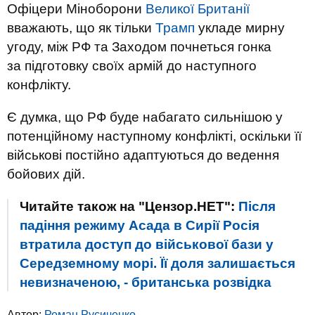
Офіцери Міноборони
Великої Британії
вважають, що як тільки
Трамп
укладе мирну
угоду, між РФ та Заходом почнеться гонка
за підготовку своїх армій до наступного
конфлікту.
Є думка, що РФ буде набагато сильнішою у
потенційному наступному конфлікті, оскільки її
військові постійно адаптуються до ведення
бойових дій.
Читайте також на "Цензор.НЕТ":
Після
падіння режиму Асада в Сирії Росія
втратила доступ до військової бази у
Середземному морі. Її доля залишається
невизначеною, - британська розвідка
Автор:
Роман Русиченко