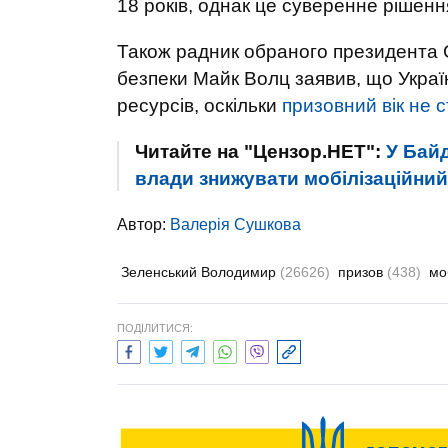
18 років, однак це суверенне рішенн
Також радник обраного президента 
безпеки Майк Волц заявив, що Украї
ресурсів, оскільки
призовний вік не с
Читайте на "Цензор.НЕТ":
У Бай
влади знижувати мобілізаційний в
Автор:
Валерiя Сушкова
Зеленський Володимир
(26626)
призов
(438)
мо
ПОДІЛИТИСЯ: