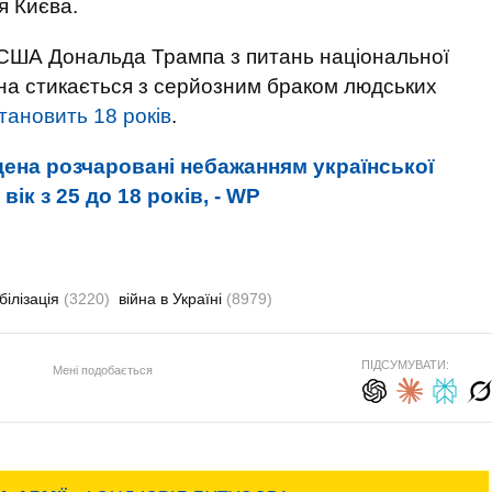
я Києва.
США Дональда Трампа з питань національної
на стикається з серйозним браком людських
тановить 18 років
.
дена розчаровані небажанням української
ік з 25 до 18 років, - WP
білізація
(3220)
війна в Україні
(8979)
ПІДСУМУВАТИ:
Мені подобається