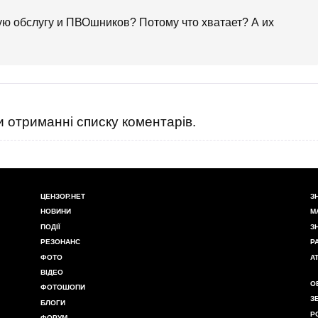
ю обслугу и ПВОшников? Потому что хватает? А их
 отриманні списку коментарів.
ЦЕНЗОР.НЕТ
З
НОВИНИ
М
ПОДІЇ
З
РЕЗОНАНС
Р
ФОТО
А
ВІДЕО
О
ФОТОШОПИ
З
БЛОГИ
Р
ФОРУМ