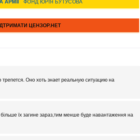
о трепется. Оно хоть знает реальную ситуацию на
м більше їх загине зараз,тим менше буде навантаження на