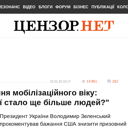
РЕЗОНАНС
ВІДЕО
БЛОГИ
ФОРУМ
БІЗНЕС
ПУБЛІКАЦІЇ
КОЛ
14 961
262
22.01.25 19:17
я мобілізаційного віку:
ї стало ще більше людей?"
Президент України Володимир Зеленський
прокоментував бажання США знизити призовний