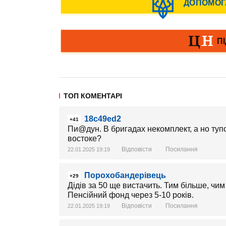
ТОП КОМЕНТАРІ
18c49ed2
+41
Пи@дун. В бригадах некомплект, а но туп
востоке?
Відповісти
Посилання
22.01.2025 19:19
Порохобандерівець
+29
Дідів за 50 ще вистачить. Тим більше, чи
Пенсійний фонд через 5-10 років.
Відповісти
Посилання
22.01.2025 19:19