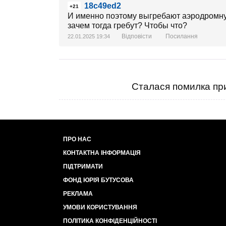
18c49ed2
+21
И именно поэтому выгребают аэродромну
зачем тогда гребут? Чтобы что?
Відповісти
Посилання
22.01.2025 19:34
Сталася помилка при
ПРО НАС
КОНТАКТНА ІНФОРМАЦІЯ
ПІДТРИМАТИ
ФОНД ЮРІЯ БУТУСОВА
РЕКЛАМА
УМОВИ КОРИСТУВАННЯ
ПОЛІТИКА КОНФІДЕНЦІЙНОСТІ