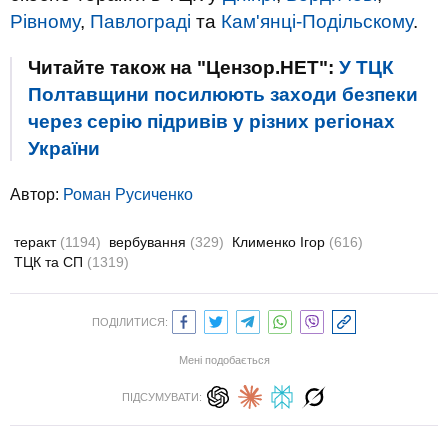
Рівному
,
Павлограді
та
Кам'янці-Подільскому
.
Читайте також на "Цензор.НЕТ":
У ТЦК
Полтавщини посилюють заходи безпеки
через серію підривів у різних регіонах
України
Автор:
Роман Русиченко
теракт
(1194)
вербування
(329)
Клименко Ігор
(616)
ТЦК та СП
(1319)
ПОДІЛИТИСЯ:
Мені подобається
ПІДСУМУВАТИ: