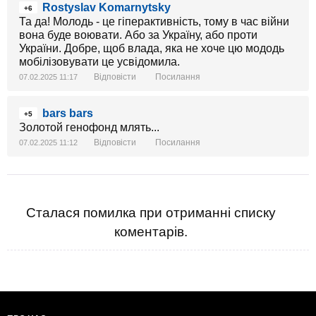
Rostyslav Komarnytsky
+6
Та да! Молодь - це гіперактивність, тому в час війни
вона буде воювати. Або за Україну, або проти
України. Добре, щоб влада, яка не хоче цю мододь
мобілізовувати це усвідомила.
Відповісти
Посилання
07.02.2025 11:17
bars bars
+5
Золотой генофонд млять...
Відповісти
Посилання
07.02.2025 11:12
Сталася помилка при отриманні списку
коментарів.