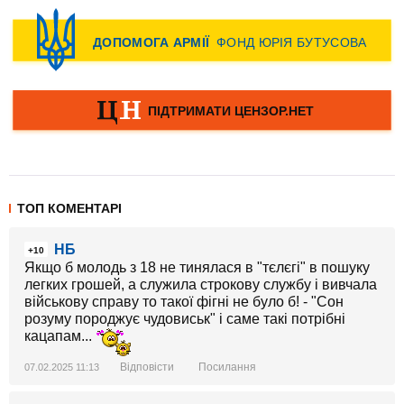
ТОП КОМЕНТАРІ
НБ
+10
Якщо б молодь з 18 не тинялася в "тєлєгі" в пошуку
легких грошей, а служила строкову службу і вивчала
військову справу то такої фігні не було б! - "Сон
розуму породжує чудовиськ" і саме такі потрібні
кацапам...
Відповісти
Посилання
07.02.2025 11:13