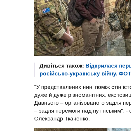
Дивіться також:
Відкрилася перша
російсько-українську війну. ФО
"У представлених нині поміж стін іс
дуже й дуже різноманітних, експозиц
Давнього – організованого задля пе
– задля перемоги над путінським", - 
Олександр Ткаченко.