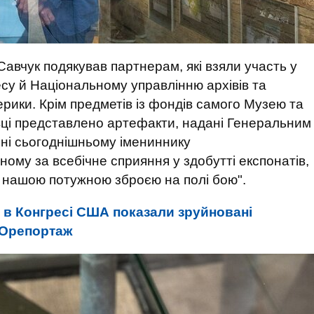
вчук подякував партнерам, які взяли участь у
ресу й Національному управлінню архівів та
рики. Крім предметів із фондів самого Музею та
вці представлено артефакти, надані Генеральним
ні сьогоднішньому імениннику
му за всебічне сприяння у здобутті експонатів,
ли нашою потужною зброєю на полі бою".
 в Конгресі США показали зруйновані
ТОрепортаж