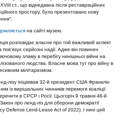
ХVІІІ ст., що віднедавна після реставраційних
иційного простору, було презентовано нову
ення".
домляється
на сайті музею.
иція розповідає власне про той важливий аспект
а пов’язує серйозні надії. Адже він повинен
лючовому зламу в перебігу нинішньої війни на
лізованого людства. Власне мова тут про війну в
ресивним мілітаризмом.
нд-лізу ініціював 32-й президент США Франклін
ним із вирішальних чинників перемоги коаліції
еречити в СРСР і Росії. Цьогоріч 9 травня 46-й
акон про ленд-ліз для оборони демократії
cy Defense Lend-Lease Act of 2022). І нині цей