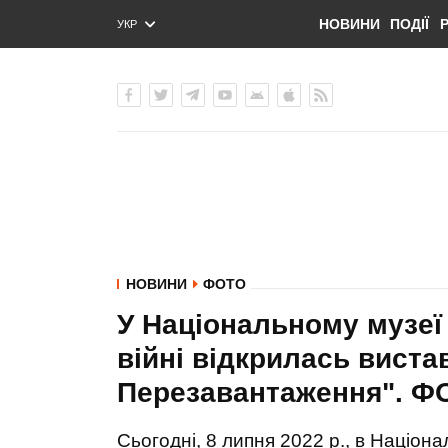
НОВИНИ
ПОДІЇ
УКР
ENG
РУС
НОВИНИ
ФОТО
У Національному музеї і
війні відкрилась вистав
Перезавантаження". Ф
Сьогодні, 8 липня 2022 р., в Націонал