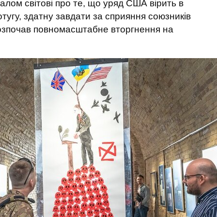
алом світові про те, що уряд США вірить в
потугу, здатну завдати за сприяння союзників
розпочав повномасштабне вторгнення на