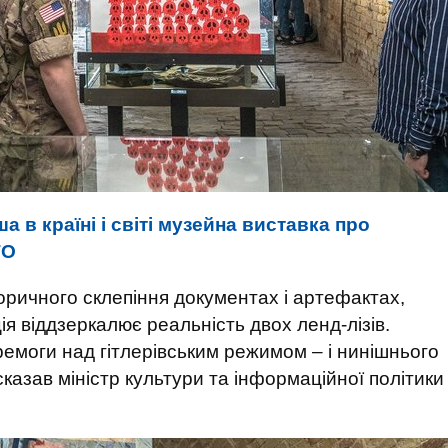
 в країні і світі музейна виставка про
ТО
торичного склепіння документах і артефактах,
ія віддзеркалює реальність двох ленд-лізів.
ремоги над гітлерівським режимом – і нинішнього
сказав міністр культури та інформаційної політики