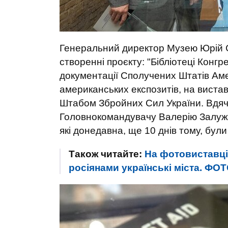
Генеральний директор Музею Юрій Са
створенні проєкту: "Бібліотеці Конг
документації Сполучених Штатів Аме
американських експозитів, на виста
Штабом Збройних Сил України. Вдяч
Головнокомандувачу Валерію Залужно
які донедавна, ще 10 днів тому, бу
Також читайте:
На фотовиставці
росіянами українські міста. ФО