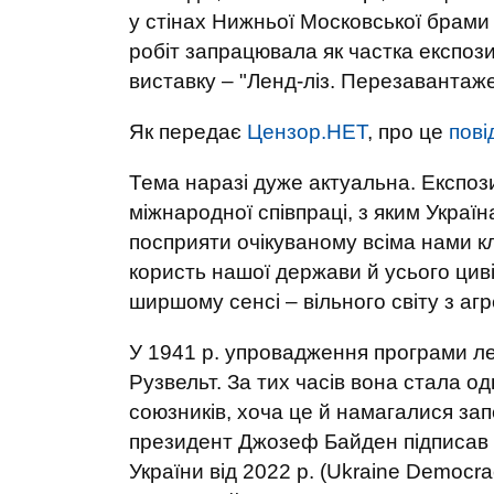
у стінах Нижньої Московської брами 
робіт запрацювала як частка експоз
виставку – "Ленд-ліз. Перезавантаж
Як передає
Цензор.НЕТ
, про це
пові
Тема наразі дуже актуальна. Експоз
міжнародної співпраці, з яким Україн
посприяти очікуваному всіма нами к
користь нашої держави й усього циві
ширшому сенсі – вільного світу з аг
У 1941 р. упровадження програми ле
Рузвельт. За тих часів вона стала од
союзників, хоча це й намагалися зап
президент Джозеф Байден підписав З
України від 2022 р. (Ukraine Democra