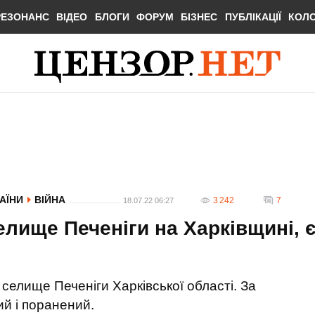
РЕЗОНАНС
ВІДЕО
БЛОГИ
ФОРУМ
БІЗНЕС
ПУБЛІКАЦІЇ
КОЛ
РАЇНИ
ВІЙНА
3 242
7
18.07.22 06:27
лище Печеніги на Харківщині, 
О
 селище Печеніги Харківської області. За
й і поранений.