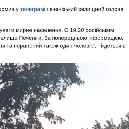
домив у
телеграмі
печенізький селищний голова
увати мирне населення. О 19.30 російським
селище Печеніги. За попередньою інформацією,
я та поранений також один чоловік", - йдеться в