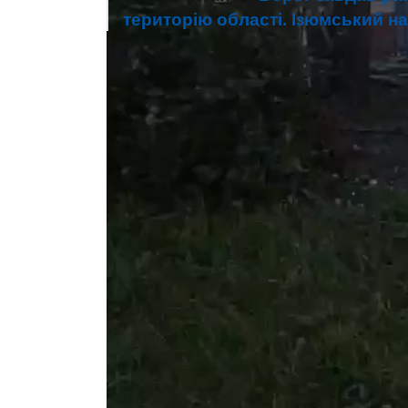
територію області. Ізюмський н