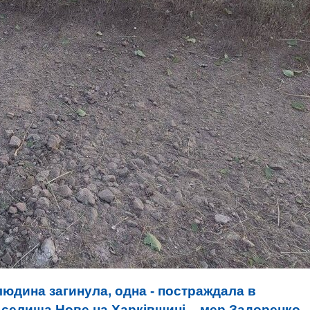
юдина загинула, одна - постраждала в
 селища Нове на Харківщині, - мер Задоренко