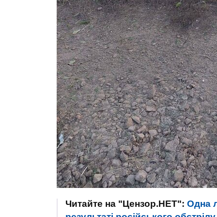
Читайте на "Цензор.НЕТ":
Одна л
результаті російського обстрілу