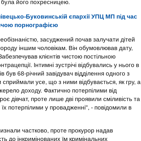
 була його похресницею.
івецько-Буковинській єпархії УПЦ МП під час
тячою порнографією
еобізнаністю, засуджений почав залучати дітей
городу іншим чоловікам. Він обумовлював дату,
Забезпечував клієнтів чистою постільною
трацепції. Інтимні зустрічі відбувались у нього в
ів був 68-річний завідувач відділення одного з
 сприймали усе, що з ними відбувається, як гру, а
жерело доходу. Фактично потерпілими від
оє дівчат, проте лише дві проявили сміливість та
їх потерпілими у провадженні", - повідомили в
визнали частково, проте прокурор надав
сть до інкримінованих їм кримінальних