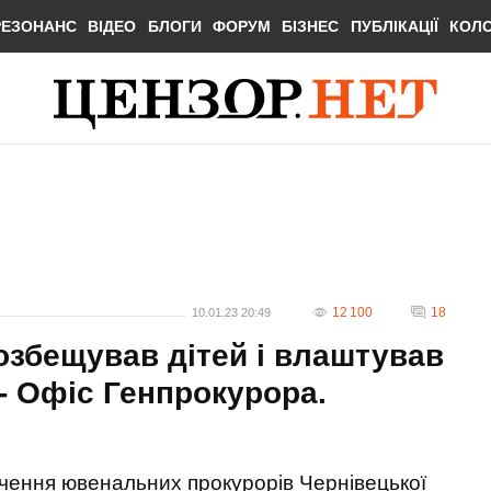
РЕЗОНАНС
ВІДЕО
БЛОГИ
ФОРУМ
БІЗНЕС
ПУБЛІКАЦІЇ
КОЛ
12 100
18
10.01.23 20:49
озбещував дітей і влаштував
- Офіс Генпрокурора.
чення ювенальних прокурорів Чернівецької