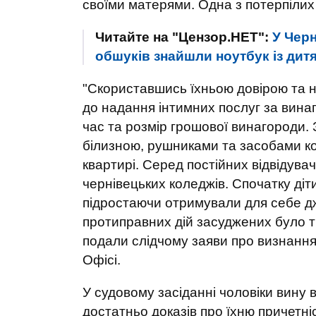
своїми матерями. Одна з потерпілих
Читайте на "Цензор.НЕТ":
У Черн
обшуків знайшли ноутбук із ди
"Скориставшись їхньою довірою та н
до надання інтимних послуг за вина
час та розмір грошової винагороди. 
білизною, рушниками та засобами кон
квартирі. Серед постійних відвідувач
чернівецьких коледжів. Спочатку діти
підростаючи отримували для себе д
протиправних дій засуджених було тр
подали слідчому заяви про визнання 
Офісі.
У судовому засіданні чоловіки вину 
достатньо доказів про їхню причетні