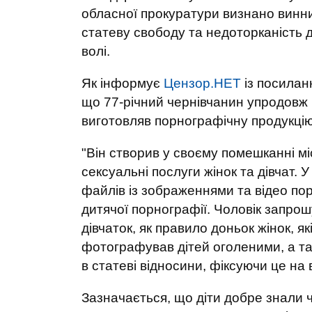
обласної прокуратури визнано винним
статеву свободу та недоторканість д
волі.
Як інформує
Цензор.НЕТ
із посила
що 77-річний чернівчанин упродовж 1
виготовляв порнографічну продукцію, 
"Він створив у своєму помешканні м
сексуальні послуги жінок та дівчат. 
файлів із зображеннями та відео пор
дитячої порнографії. Чоловік запрош
дівчаток, як правило доньок жінок, я
фотографував дітей оголеними, а та
в статеві відносини, фіксуючи це на в
Зазначається, що діти добре знали ч