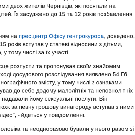
и двох жителів Чернівців, які посягали на
ітей. Їх засуджено до 15 та 12 років позбавлення
нням на
пресцентр Офісу генпрокурора
, доведено,
5 років вступав у статеві відносини з дітьми,
у тому числі за їх участі.
ісце розпусти та пропонував своїм знайомим
У ході досудового розслідування виявлено 54 Гб
нографічного змісту, у тому числі з ознаками
ував до себе додому малолітніх та неповнолітніх
кі надавали йому сексуальні послуги. Він
кож за певну грошову винагороду вступав з ними
ідео", - йдеться у повідомленні.
оловіка та неодноразово бували у нього разом зі