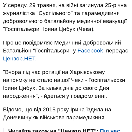
У середу, 29 травня, на війні загинула 25-річна
журналістка "Суспільного" та парамедикиня
добровольчого батальйону медичної евакуації
"Госпітальєри" Ірина Цибух (Чека).
Про це повідомляє Медичний Добровольчий
Батальйон "Госпітальєри" у
Facebook
, передає
Цензор.НЕТ.
"Вчора під час ротації на Харківському
напрямку не стало нашої Чеки - Госпітальєрки
Ірини Цибух. За кілька днів до свого Дня
народження", - йдеться у повідомленні.
Відомо, що від 2015 року Ірина їздила на
Донеччину як військова парамедикиня.
Читайте також на "Цензор.НЕТ":
Під час