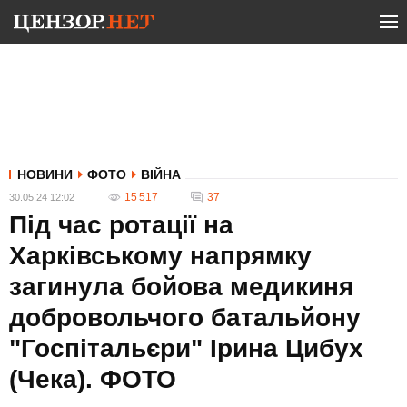
НОВИНИ
ФОТО
ВІЙНА
15 517
37
30.05.24 12:02
Під час ротації на
Харківському напрямку
загинула бойова медикиня
добровольчого батальйону
"Госпітальєри" Ірина Цибух
(Чека). ФОТО