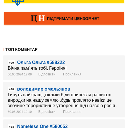
ТОП КОМЕНТАРІ
Ольга Ольга #588222
+60
Вічна пам"ять тобі, Героїня!
Відповісти
Посилання
30.05.2024 12:08
володимир омельянов
+48
Гинуть найкращі ,скільки біди принесли рашиські
виродки на нашу землю ,будь проклято навіки це
злочине терористичне утворення під назвою росія .
Відповісти
Посилання
30.05.2024 12:10
Nameless One #580052
+34