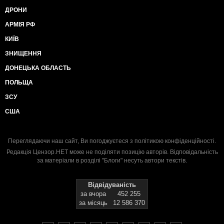
ДРОНИ
АРМІЯ РФ
КИЇВ
ЗНИЩЕННЯ
ДОНЕЦЬКА ОБЛАСТЬ
ПОЛЬЩА
ЗСУ
США
Переглядаючи наш сайт, Ви погоджуєтеся з
політикою конфіденційності
.
Редакція Цензор.НЕТ може не поділяти позицію авторів. Відповідальність
за матеріали в розділі "Блоги" несуть автори текстів.
Відвідуваність
за вчора
452 255
за місяць
12 586 370