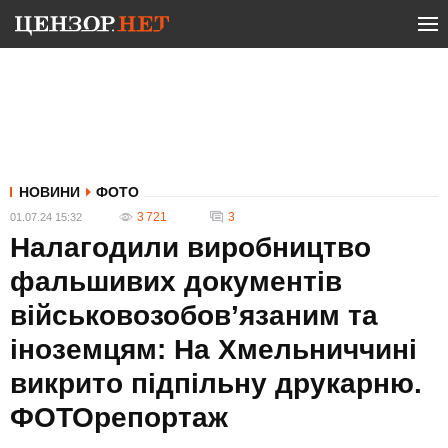
НОВИНИ
ФОТО
3 721
3
01.07.24 15:32
Налагодили виробництво
фальшивих документів
військовозобов’язаним та
іноземцям: На Хмельниччині
викрито підпільну друкарню.
ФОТОрепортаж