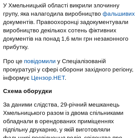
У Хмельницькій області викрили злочинну
групу, яка налагодила виробництво
фальшивих
документів. Правоохоронці задокументували
виробництво декількох сотень фіктивних
документів на понад 1,6 млн грн незаконного
прибутку.
Про це
повідомили
у Спеціалізованій
прокуратурі у сфері оборони західного регіону,
інформує
Цензор.НЕТ
.
Схема оборудки
За даними слідства, 29-річний мешканець
Хмельницького разом із двома спільниками
обладнали в орендованих приміщеннях
підпільну друкарню, у якій виготовляли
фальшиві посвідчення водія, свідоцтва про