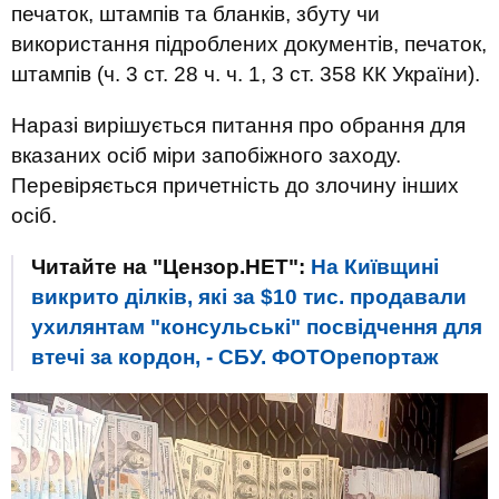
печаток, штампів та бланків, збуту чи
використання підроблених документів, печаток,
штампів (ч. 3 ст. 28 ч. ч. 1, 3 ст. 358 КК України).
Наразі вирішується питання про обрання для
вказаних осіб міри запобіжного заходу.
Перевіряється причетність до злочину інших
осіб.
Читайте на "Цензор.НЕТ":
На Київщині
викрито ділків, які за $10 тис. продавали
ухилянтам "консульські" посвідчення для
втечі за кордон, - СБУ. ФОТОрепортаж