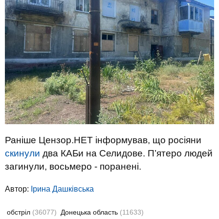
Раніше Цензор.НЕТ інформував, що росіяни
скинули
два КАБи на Селидове. П’ятеро людей
загинули, восьмеро - поранені.
Автор:
Ірина Дашківська
обстріл
(36077)
Донецька область
(11633)