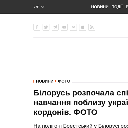
НОВИНИ
ПОДІЇ
УКР
ENG
РУС
НОВИНИ
ФОТО
Білорусь розпочала спі
навчання поблизу укра
кордонів. ФОТО
На полігоні Брестський у Білорусі ро