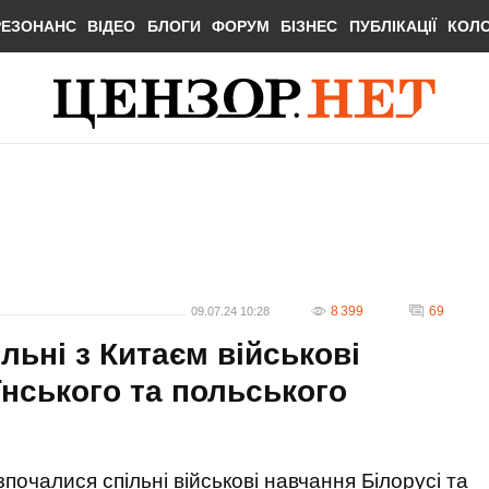
РЕЗОНАНС
ВІДЕО
БЛОГИ
ФОРУМ
БІЗНЕС
ПУБЛІКАЦІЇ
КОЛ
8 399
69
09.07.24 10:28
льні з Китаєм військові
їнського та польського
зпочалися спільні військові навчання Білорусі та