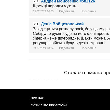
Андрей Моисеенко #582126
+16
Щось ці виродки мутять.
Відповісти
Посилання
09.07.2024 10:33
Деніс Войцеховський
+12
Захід сциться розвалу росії, бо у цьому ра
Сибіру, то русня буде на його фоні прост
Ядерка - вже другорядне. Шахти можна бу
регулярні війська будуть дезінтегровані.
Відповісти
Посилання
09.07.2024 10:34
Сталася помилка при
ПРО НАС
КОНТАКТНА ІНФОРМАЦІЯ