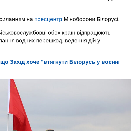
осиланням на
пресцентр
Міноборони Білорусі.
ійськовослужбовці обох країн відпрацюють
лання водних перешкод, ведення дій у
що Захід хоче "втягнути Білорусь у воєнні