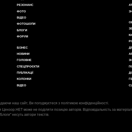
РЕЗОНАНС
А
ФОТО
З
ВІДЕО
О
ФОТОШОПИ
З
БЛОГИ
К
ФОРУМ
Р
БІЗНЕС
Д
НОВИНИ
А
ГОЛОВНЕ
З
СПЕЦПРОЄКТИ
П
ПУБЛІКАЦІЇ
Д
КОЛОНКИ
Г
ВІДЕО
С
даючи наш сайт, Ви погоджуєтеся з
політикою конфіденційності
.
я Цензор.НЕТ може не поділяти позицію авторів. Відповідальність за матеріал
"Блоги" несуть автори текстів.