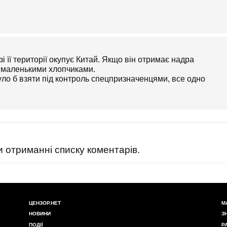
зі її території окупує Китай. Якщо він отримає надра
о маленькими хлопчиками.
ло б взяти під контроль спецпризначенцями, все одно
 отриманні списку коментарів.
ЦЕНЗОР.НЕТ
М
НОВИНИ
З
ПОДІЇ
Р