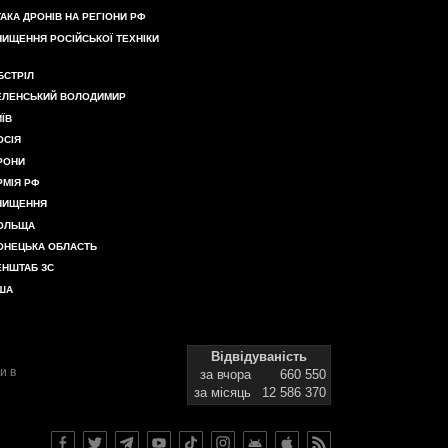
ТАКА ДРОНІВ НА РЕГІОНИ РФ
НИЩЕННЯ РОСІЙСЬКОЇ ТЕХНІКИ
БСТРІЛ
ЕЛЕНСЬКИЙ ВОЛОДИМИР
ИЇВ
ОСІЯ
РОНИ
РМІЯ РФ
НИЩЕННЯ
ОЛЬЩА
ОНЕЦЬКА ОБЛАСТЬ
ЕНШТАБ ЗС
ША
Відвідуваність
и в
за вчора
660 550
за місяць
12 586 370