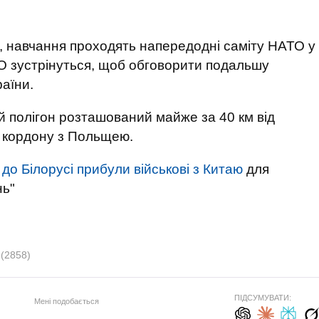
, навчання проходять напередодні саміту НАТО у
О зустрінуться, щоб обговорити подальшу
раїни.
й полігон розташований майже за 40 км від
д кордону з Польщею.
о
до Білорусі прибули військові з Китаю
для
нь"
я
(2858)
ПІДСУМУВАТИ:
Мені подобається