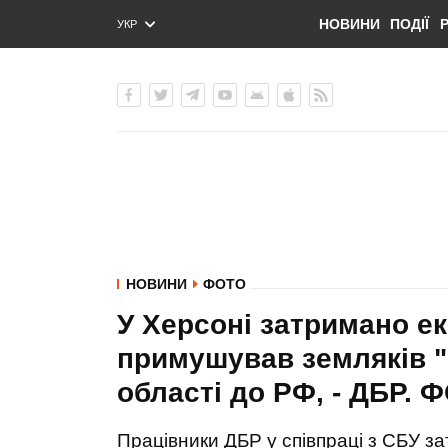
НОВИНИ
ПОДІЇ
УКР
ENG
РУС
НОВИНИ
ФОТО
У Херсоні затримано е
примушував земляків "
області до РФ, - ДБР. 
Працівники ДБР у співпраці з СБУ з