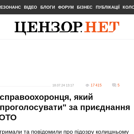
РЕЗОНАНС
ВІДЕО
БЛОГИ
ФОРУМ
БІЗНЕС
ПУБЛІКАЦІЇ
КОЛ
17 415
5
18.07.24 13:17
ксправоохоронця, який
проголосувати" за приєднання
ФОТО
атримали та повідомили про підозру колишньому