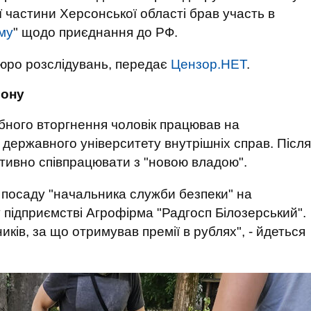
ї частини Херсонської області брав участь в
му
" щодо приєднання до РФ.
ро розслідувань, передає
Цензор.НЕТ
.
сону
ного вторгнення чоловік працював на
державного університету внутрішніх справ. Після
активно співпрацювати з "новою владою".
посаду "начальника служби безпеки" на
підприємстві Агрофірма "Радгосп Білозерський".
ків, за що отримував премії в рублях", - йдеться