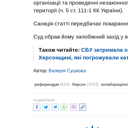
організації та проведенні незаконн
території (ч. 5 ст. 111-1 КК України).
Санкція статті передбачає покарання 
Суд обрав йому запобіжний захід у в
Також читайте:
СБУ затримала о
Херсонщині, які погрожували ка
Автор:
Валерiя Сушкова
референдум
(624)
Херсон
(3762)
колабораціон
ПОДІЛИТИСЯ: