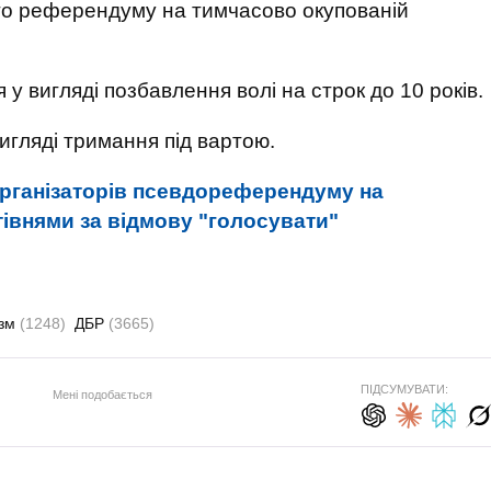
ого референдуму на тимчасово окупованій
у вигляді позбавлення волі на строк до 10 років.
игляді тримання під вартою.
рганізаторів псевдореферендуму на
тівнями за відмову "голосувати"
ізм
(1248)
ДБР
(3665)
ПІДСУМУВАТИ:
Мені подобається