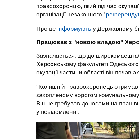
правоохоронцю, який під час окупаці
організації незаконного "
референду
Про це
інформують
у Державному бю
Працював з "новою владою" Хер
Зазначається, що до широкомасштаб
Херсонському факультеті Одеського 
окупації частини області він почав 
"Колишній правоохоронець отримав 
захопленому ворогом комунальному 
Він не гребував доносами на працівни
у повідомленні.