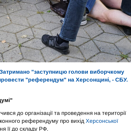
Затримано "заступницю голови виборчкому
ровести "референдум" на Херсонщині, - СБУ.
думі"
чився до організації та проведення на території
аконного референдуму про вихід
Херсонської
ня її до складу РФ.