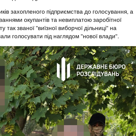
иків захопленого підприємства до голосування, а
уваннями окупантів та невиплатою заробітної
у так званої "виїзної виборчої дільниці" на
али голосувати під наглядом "нової влади".