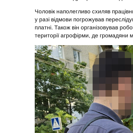
Чоловік наполегливо схиляв працівн
у разі відмови погрожував переслід
платні. Також він організовував робот
території агрофірми, де громадяни м